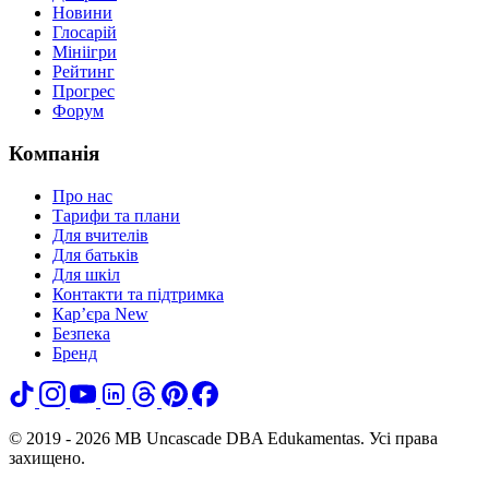
Новини
Глосарій
Мініігри
Рейтинг
Прогрес
Форум
Компанія
Про нас
Тарифи та плани
Для вчителів
Для батьків
Для шкіл
Контакти та підтримка
Кар’єра
New
Безпека
Бренд
© 2019 - 2026 MB Uncascade DBA Edukamentas. Усі права
захищено.