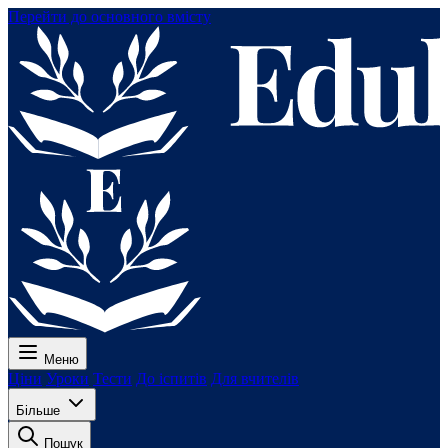
Перейти до основного вмісту
Меню
Ціни
Уроки
Тести
До іспитів
Для вчителів
Більше
Пошук