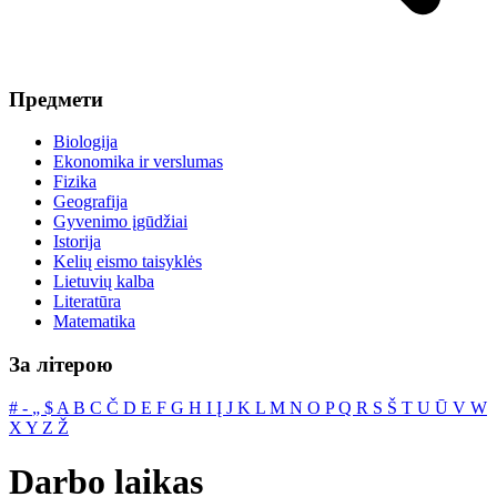
Предмети
Biologija
Ekonomika ir verslumas
Fizika
Geografija
Gyvenimo įgūdžiai
Istorija
Kelių eismo taisyklės
Lietuvių kalba
Literatūra
Matematika
За літерою
#
‐
„
$
A
B
C
Č
D
E
F
G
H
I
Į
J
K
L
M
N
O
P
Q
R
S
Š
T
U
Ū
V
W
X
Y
Z
Ž
Darbo laikas