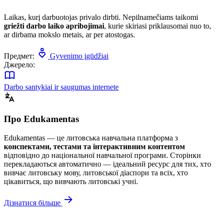
Laikas, kurį darbuotojas privalo dirbti. Nepilnamečiams taikomi
griežti darbo laiko apribojimai
, kurie skiriasi priklausomai nuo to,
ar dirbama mokslo metais, ar per atostogas.
Предмет:
Gyvenimo įgūdžiai
Джерело:
Darbo santykiai ir saugumas internete
Про Edukamentas
Edukamentas — це литовська навчальна платформа з
конспектами, тестами та інтерактивним контентом
відповідно до національної навчальної програми. Сторінки
перекладаються автоматично — ідеальний ресурс для тих, хто
вивчає литовську мову, литовської діаспори та всіх, хто
цікавиться, що вивчають литовські учні.
Дізнатися більше