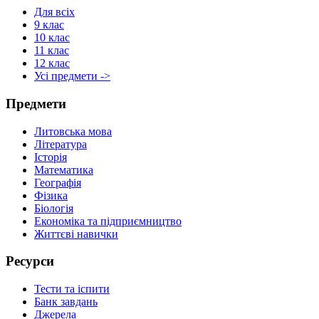
Для всіх
9 клас
10 клас
11 клас
12 клас
Усі предмети ->
Предмети
Литовська мова
Література
Історія
Математика
Географія
Фізика
Біологія
Економіка та підприємництво
Життєві навички
Ресурси
Тести та іспити
Банк завдань
Джерела