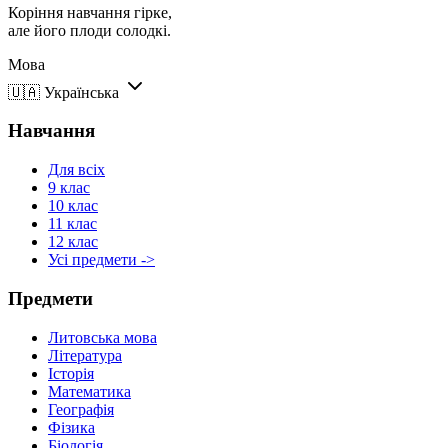
Коріння навчання гірке,
але його плоди солодкі.
Мова
🇺🇦
Українська
Навчання
Для всіх
9 клас
10 клас
11 клас
12 клас
Усі предмети ->
Предмети
Литовська мова
Література
Історія
Математика
Географія
Фізика
Біологія