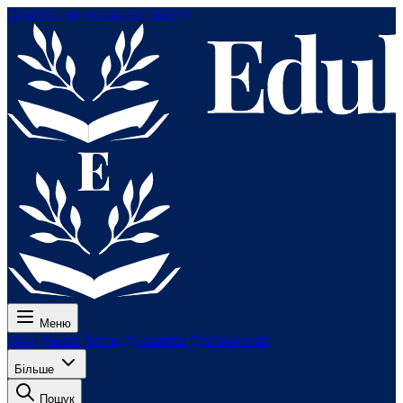
Перейти до основного вмісту
Меню
Ціни
Уроки
Тести
До іспитів
Для вчителів
Більше
Пошук