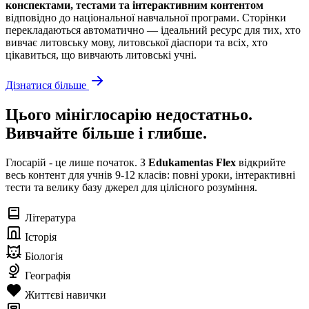
конспектами, тестами та інтерактивним контентом
відповідно до національної навчальної програми. Сторінки
перекладаються автоматично — ідеальний ресурс для тих, хто
вивчає литовську мову, литовської діаспори та всіх, хто
цікавиться, що вивчають литовські учні.
Дізнатися більше
Цього мініглосарію недостатньо.
Вивчайте більше і глибше.
Глосарій - це лише початок. З
Edukamentas Flex
відкрийте
весь контент для учнів 9-12 класів: повні уроки, інтерактивні
тести та велику базу джерел для цілісного розуміння.
Література
Історія
Біологія
Географія
Життєві навички