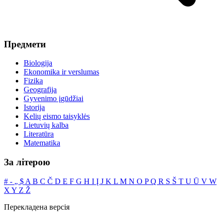
Предмети
Biologija
Ekonomika ir verslumas
Fizika
Geografija
Gyvenimo įgūdžiai
Istorija
Kelių eismo taisyklės
Lietuvių kalba
Literatūra
Matematika
За літерою
#
‐
„
$
A
B
C
Č
D
E
F
G
H
I
Į
J
K
L
M
N
O
P
Q
R
S
Š
T
U
Ū
V
W
X
Y
Z
Ž
Перекладена версія