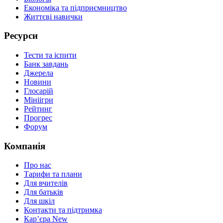
Економіка та підприємництво
Життєві навички
Ресурси
Тести та іспити
Банк завдань
Джерела
Новини
Глосарій
Мініігри
Рейтинг
Прогрес
Форум
Компанія
Про нас
Тарифи та плани
Для вчителів
Для батьків
Для шкіл
Контакти та підтримка
Кар’єра
New