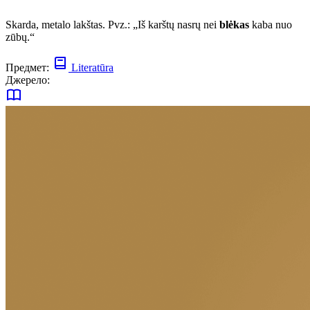
Skarda, metalo lakštas. Pvz.: „Iš karštų nasrų nei
blėkas
kaba nuo
zūbų.“
Предмет:
Literatūra
Джерело: