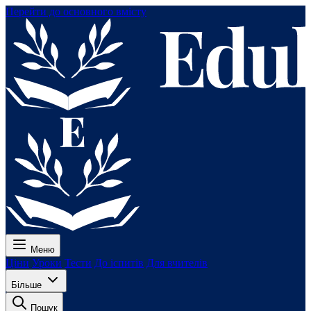
Перейти до основного вмісту
Меню
Ціни
Уроки
Тести
До іспитів
Для вчителів
Більше
Пошук