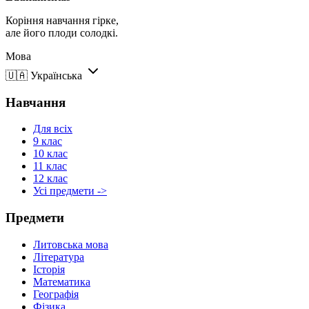
Коріння навчання гірке,
але його плоди солодкі.
Мова
🇺🇦
Українська
Навчання
Для всіх
9 клас
10 клас
11 клас
12 клас
Усі предмети ->
Предмети
Литовська мова
Література
Історія
Математика
Географія
Фізика