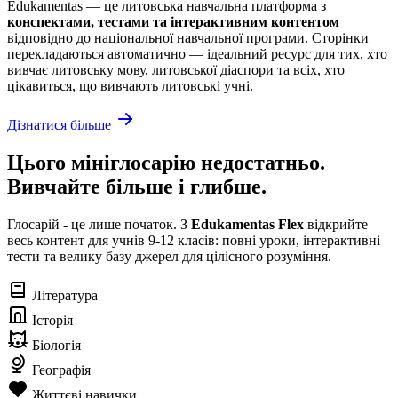
Edukamentas — це литовська навчальна платформа з
конспектами, тестами та інтерактивним контентом
відповідно до національної навчальної програми. Сторінки
перекладаються автоматично — ідеальний ресурс для тих, хто
вивчає литовську мову, литовської діаспори та всіх, хто
цікавиться, що вивчають литовські учні.
Дізнатися більше
Цього мініглосарію недостатньо.
Вивчайте більше і глибше.
Глосарій - це лише початок. З
Edukamentas Flex
відкрийте
весь контент для учнів 9-12 класів: повні уроки, інтерактивні
тести та велику базу джерел для цілісного розуміння.
Література
Історія
Біологія
Географія
Життєві навички