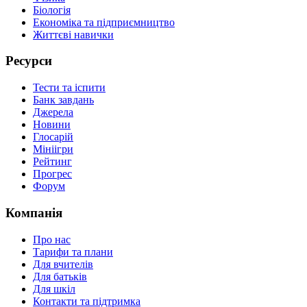
Біологія
Економіка та підприємництво
Життєві навички
Ресурси
Тести та іспити
Банк завдань
Джерела
Новини
Глосарій
Мініігри
Рейтинг
Прогрес
Форум
Компанія
Про нас
Тарифи та плани
Для вчителів
Для батьків
Для шкіл
Контакти та підтримка