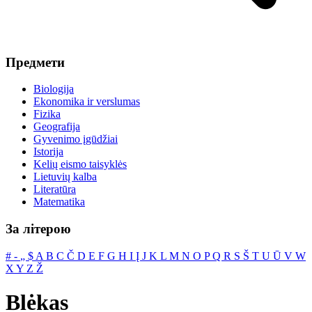
Предмети
Biologija
Ekonomika ir verslumas
Fizika
Geografija
Gyvenimo įgūdžiai
Istorija
Kelių eismo taisyklės
Lietuvių kalba
Literatūra
Matematika
За літерою
#
‐
„
$
A
B
C
Č
D
E
F
G
H
I
Į
J
K
L
M
N
O
P
Q
R
S
Š
T
U
Ū
V
W
X
Y
Z
Ž
Blėkas