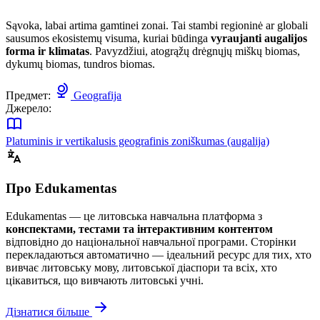
Sąvoka, labai artima gamtinei zonai. Tai stambi regioninė ar globali
sausumos ekosistemų visuma, kuriai būdinga
vyraujanti augalijos
forma ir klimatas
. Pavyzdžiui, atogrąžų drėgnųjų miškų biomas,
dykumų biomas, tundros biomas.
Предмет:
Geografija
Джерело:
Platuminis ir vertikalusis geografinis zoniškumas (augalija)
Про Edukamentas
Edukamentas — це литовська навчальна платформа з
конспектами, тестами та інтерактивним контентом
відповідно до національної навчальної програми. Сторінки
перекладаються автоматично — ідеальний ресурс для тих, хто
вивчає литовську мову, литовської діаспори та всіх, хто
цікавиться, що вивчають литовські учні.
Дізнатися більше