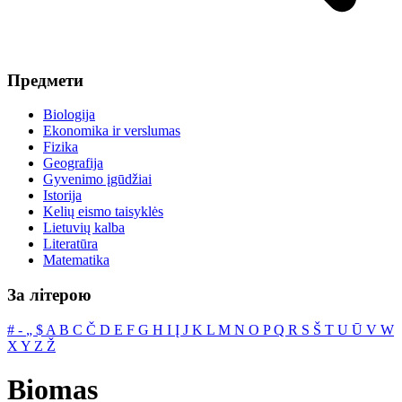
Предмети
Biologija
Ekonomika ir verslumas
Fizika
Geografija
Gyvenimo įgūdžiai
Istorija
Kelių eismo taisyklės
Lietuvių kalba
Literatūra
Matematika
За літерою
#
‐
„
$
A
B
C
Č
D
E
F
G
H
I
Į
J
K
L
M
N
O
P
Q
R
S
Š
T
U
Ū
V
W
X
Y
Z
Ž
Biomas