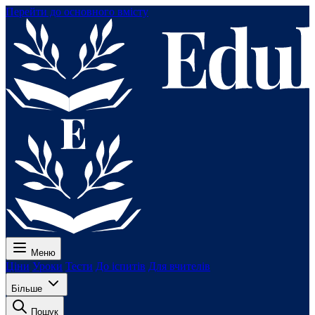
Перейти до основного вмісту
Меню
Ціни
Уроки
Тести
До іспитів
Для вчителів
Більше
Пошук