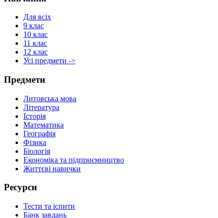
Для всіх
9 клас
10 клас
11 клас
12 клас
Усі предмети ->
Предмети
Литовська мова
Література
Історія
Математика
Географія
Фізика
Біологія
Економіка та підприємництво
Життєві навички
Ресурси
Тести та іспити
Банк завдань