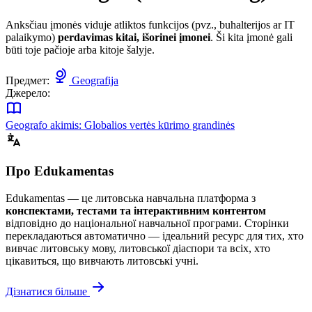
Anksčiau įmonės viduje atliktos funkcijos (pvz., buhalterijos ar IT
palaikymo)
perdavimas kitai, išorinei įmonei
. Ši kita įmonė gali
būti toje pačioje arba kitoje šalyje.
Предмет:
Geografija
Джерело:
Geografo akimis: Globalios vertės kūrimo grandinės
Про Edukamentas
Edukamentas — це литовська навчальна платформа з
конспектами, тестами та інтерактивним контентом
відповідно до національної навчальної програми. Сторінки
перекладаються автоматично — ідеальний ресурс для тих, хто
вивчає литовську мову, литовської діаспори та всіх, хто
цікавиться, що вивчають литовські учні.
Дізнатися більше