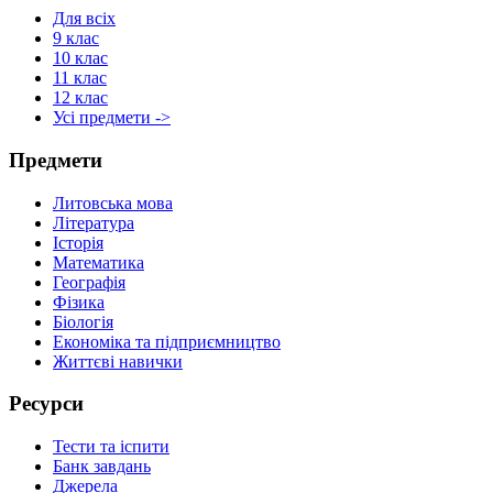
Для всіх
9 клас
10 клас
11 клас
12 клас
Усі предмети ->
Предмети
Литовська мова
Література
Історія
Математика
Географія
Фізика
Біологія
Економіка та підприємництво
Життєві навички
Ресурси
Тести та іспити
Банк завдань
Джерела