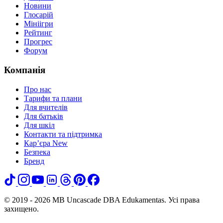
Новини
Глосарій
Мініігри
Рейтинг
Прогрес
Форум
Компанія
Про нас
Тарифи та плани
Для вчителів
Для батьків
Для шкіл
Контакти та підтримка
Кар’єра
New
Безпека
Бренд
© 2019 - 2026 MB Uncascade DBA Edukamentas. Усі права
захищено.