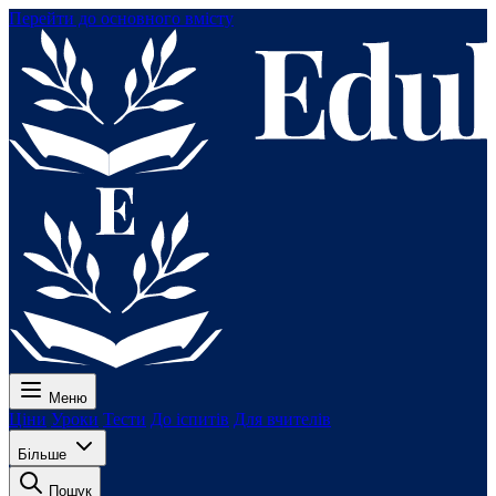
Перейти до основного вмісту
Меню
Ціни
Уроки
Тести
До іспитів
Для вчителів
Більше
Пошук