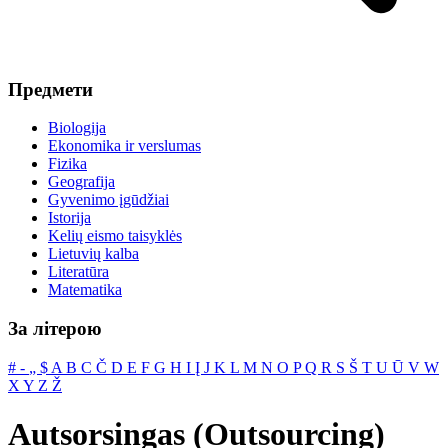
Предмети
Biologija
Ekonomika ir verslumas
Fizika
Geografija
Gyvenimo įgūdžiai
Istorija
Kelių eismo taisyklės
Lietuvių kalba
Literatūra
Matematika
За літерою
#
‐
„
$
A
B
C
Č
D
E
F
G
H
I
Į
J
K
L
M
N
O
P
Q
R
S
Š
T
U
Ū
V
W
X
Y
Z
Ž
Autsorsingas (Outsourcing)