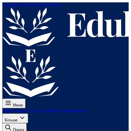
Перейти до основного вмісту
Меню
Ціни
Уроки
Тести
До іспитів
Для вчителів
Більше
Пошук