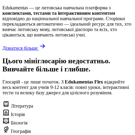
Edukamentas — це литовська навчальна платформа з
конспектами, тестами та інтерактивним контентом
відповідно до національної навчальної програми. Сторінки
перекладаються автоматично — ідеальний ресурс для тих, хто
вивчає литовську мову, литовської діаспори та всіх, хто
цікавиться, що вивчають литовські учні.
Дізнатися більше
Цього мініглосарію недостатньо.
Вивчайте більше і глибше.
Глосарій - це лише початок. З
Edukamentas Flex
відкрийте
весь контент для учнів 9-12 класів: повні уроки, інтерактивні
тести та велику базу джерел для цілісного розуміння.
Література
Історія
Біологія
Географія