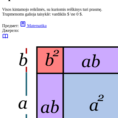
Visos kintamojo reikšmės, su kuriomis reiškinys turi prasmę.
Trupmenoms galioja taisyklė: vardiklis $ \ne 0 $.
Предмет:
Matematika
Джерело: