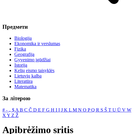
Предмети
Biologija
Ekonomika ir verslumas
Fizika
Geografija
Gyvenimo įgūdžiai
Istorija
Kelių eismo taisyklės
Lietuvių kalba
Literatūra
Matematika
За літерою
#
‐
„
$
A
B
C
Č
D
E
F
G
H
I
Į
J
K
L
M
N
O
P
Q
R
S
Š
T
U
Ū
V
W
X
Y
Z
Ž
Apibrėžimo sritis