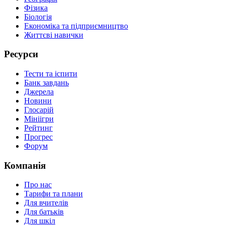
Фізика
Біологія
Економіка та підприємництво
Життєві навички
Ресурси
Тести та іспити
Банк завдань
Джерела
Новини
Глосарій
Мініігри
Рейтинг
Прогрес
Форум
Компанія
Про нас
Тарифи та плани
Для вчителів
Для батьків
Для шкіл