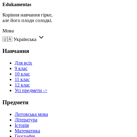
Edukamentas
Коріння навчання гірке,
але його плоди солодкі.
Мова
🇺🇦
Українська
Навчання
Для всіх
9 клас
10 клас
11 клас
12 клас
Усі предмети ->
Предмети
Литовська мова
Література
Історія
Математика
Географія