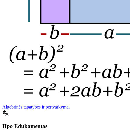
Algebrinės tapatybės ir pertvarkymai
Про Edukamentas