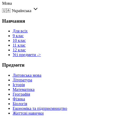
Мова
🇺🇦
Українська
Навчання
Для всіх
9 клас
10 клас
11 клас
12 клас
Усі предмети ->
Предмети
Литовська мова
Література
Історія
Математика
Географія
Фізика
Біологія
Економіка та підприємництво
Життєві навички