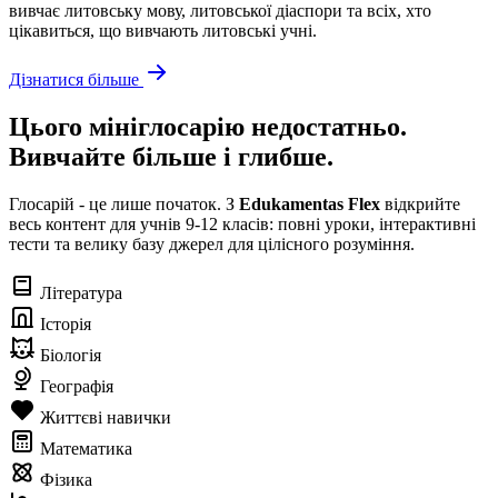
вивчає литовську мову, литовської діаспори та всіх, хто
цікавиться, що вивчають литовські учні.
Дізнатися більше
Цього мініглосарію недостатньо.
Вивчайте більше і глибше.
Глосарій - це лише початок. З
Edukamentas Flex
відкрийте
весь контент для учнів 9-12 класів: повні уроки, інтерактивні
тести та велику базу джерел для цілісного розуміння.
Література
Історія
Біологія
Географія
Життєві навички
Математика
Фізика