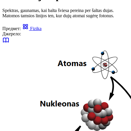
Spektras, gaunamas, kai balta šviesa pereina per šaltas dujas.
Matomos tamsios linijos ten, kur dujų atomai sugėrę fotonus.
Предмет:
Fizika
Джерело: