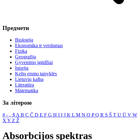
Предмети
Biologija
Ekonomika ir verslumas
Fizika
Geografija
Gyvenimo įgūdžiai
Istorija
Kelių eismo taisyklės
Lietuvių kalba
Literatūra
Matematika
За літерою
#
‐
„
$
A
B
C
Č
D
E
F
G
H
I
Į
J
K
L
M
N
O
P
Q
R
S
Š
T
U
Ū
V
W
X
Y
Z
Ž
Absorbcijos spektras