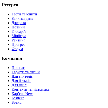
Ресурси
Тести та іспити
Банк завдань
Джерела
Новини
Глосарій
Мініігри
Рейтинг
Прогрес
Форум
Компанія
Про нас
Тарифи та плани
Для вчителів
Для батьків
Для шкіл
Контакти та підтримка
Кар’єра
New
Безпека
Бренд