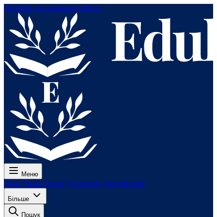
Перейти до основного вмісту
Меню
Ціни
Уроки
Тести
До іспитів
Для вчителів
Більше
Пошук