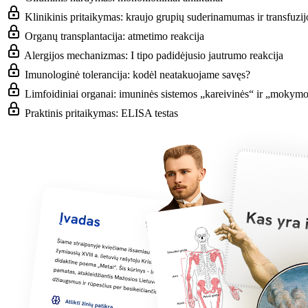
Klinikinis pritaikymas: kraujo grupių suderinamumas ir transfuzij
Organų transplantacija: atmetimo reakcija
Alergijos mechanizmas: I tipo padidėjusio jautrumo reakcija
Imunologinė tolerancija: kodėl neatakuojame savęs?
Limfoidiniai organai: imuninės sistemos „kareivinės“ ir „mokymo
Praktinis pritaikymas: ELISA testas