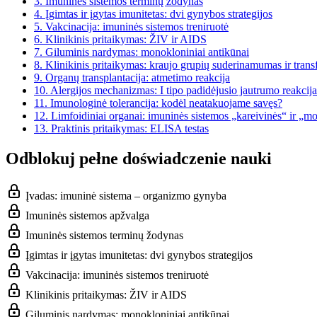
3.
Imuninės sistemos terminų žodynas
4.
Įgimtas ir įgytas imunitetas: dvi gynybos strategijos
5.
Vakcinacija: imuninės sistemos treniruotė
6.
Klinikinis pritaikymas: ŽIV ir AIDS
7.
Giluminis nardymas: monokloniniai antikūnai
8.
Klinikinis pritaikymas: kraujo grupių suderinamumas ir transf
9.
Organų transplantacija: atmetimo reakcija
10.
Alergijos mechanizmas: I tipo padidėjusio jautrumo reakcija
11.
Imunologinė tolerancija: kodėl neatakuojame savęs?
12.
Limfoidiniai organai: imuninės sistemos „kareivinės“ ir „m
13.
Praktinis pritaikymas: ELISA testas
Odblokuj pełne doświadczenie nauki
Įvadas: imuninė sistema – organizmo gynyba
Imuninės sistemos apžvalga
Imuninės sistemos terminų žodynas
Įgimtas ir įgytas imunitetas: dvi gynybos strategijos
Vakcinacija: imuninės sistemos treniruotė
Klinikinis pritaikymas: ŽIV ir AIDS
Giluminis nardymas: monokloniniai antikūnai