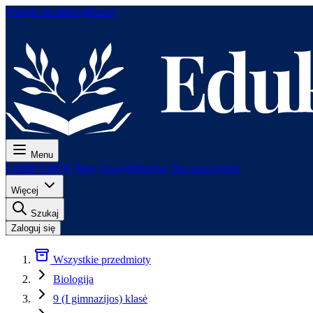
Przejdź do treści głównej
Menu
Cennik
Lekcje
Testy
Do egzaminów
Dla nauczycieli
Więcej
Szukaj
Zaloguj się
Wszystkie przedmioty
Biologija
9 (I gimnazijos) klasė