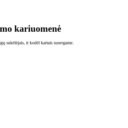
izmo kariuomenė
gų sukėlėjais, ir kodėl kartais susergame.