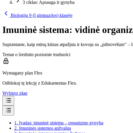
3 ciklas: Apsauga ir gynyba
Biologija 9 (I gimnazijos) klasėje
Imuninė sistema: vidinė organ
Suprantame, kaip mūsų kūnas atpažįsta ir kovoja su „įsibrovėliais“ – li
Temat o średnim poziomie trudności
Wymagany plan Flex
Odblokuj tę lekcję z Edukamentas Flex.
Wybierz plan
1.
Įvadas: imuninė sistema – organizmo gynyba
2.
Imuninės sistemos apžvalga