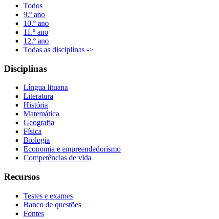
Todos
9.º ano
10.º ano
11.º ano
12.º ano
Todas as disciplinas ->
Disciplinas
Língua lituana
Literatura
História
Matemática
Geografia
Física
Biologia
Economia e empreendedorismo
Competências de vida
Recursos
Testes e exames
Banco de questões
Fontes