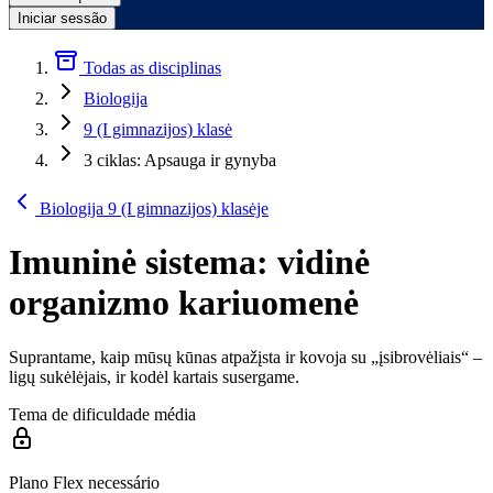
Iniciar sessão
Todas as disciplinas
Biologija
9 (I gimnazijos) klasė
3 ciklas: Apsauga ir gynyba
Biologija 9 (I gimnazijos) klasėje
Imuninė sistema: vidinė
organizmo kariuomenė
Suprantame, kaip mūsų kūnas atpažįsta ir kovoja su „įsibrovėliais“ –
ligų sukėlėjais, ir kodėl kartais susergame.
Tema de dificuldade média
Plano Flex necessário