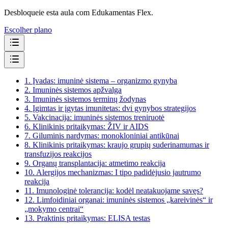
Desbloqueie esta aula com Edukamentas Flex.
Escolher plano
1.
Įvadas: imuninė sistema – organizmo gynyba
2.
Imuninės sistemos apžvalga
3.
Imuninės sistemos terminų žodynas
4.
Įgimtas ir įgytas imunitetas: dvi gynybos strategijos
5.
Vakcinacija: imuninės sistemos treniruotė
6.
Klinikinis pritaikymas: ŽIV ir AIDS
7.
Giluminis nardymas: monokloniniai antikūnai
8.
Klinikinis pritaikymas: kraujo grupių suderinamumas ir
transfuzijos reakcijos
9.
Organų transplantacija: atmetimo reakcija
10.
Alergijos mechanizmas: I tipo padidėjusio jautrumo
reakcija
11.
Imunologinė tolerancija: kodėl neatakuojame savęs?
12.
Limfoidiniai organai: imuninės sistemos „kareivinės“ ir
„mokymo centrai“
13.
Praktinis pritaikymas: ELISA testas