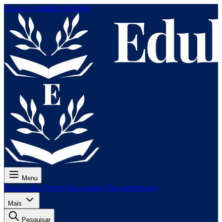
Ir para o conteúdo principal
Menu
Preço
Aulas
Testes
Para exames
Para professores
Mais
Pesquisar