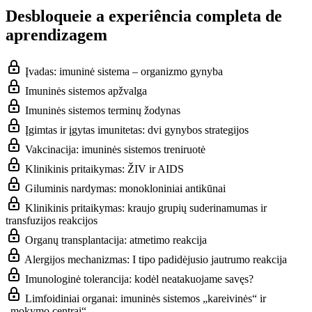
Desbloqueie a experiência completa de
aprendizagem
Įvadas: imuninė sistema – organizmo gynyba
Imuninės sistemos apžvalga
Imuninės sistemos terminų žodynas
Įgimtas ir įgytas imunitetas: dvi gynybos strategijos
Vakcinacija: imuninės sistemos treniruotė
Klinikinis pritaikymas: ŽIV ir AIDS
Giluminis nardymas: monokloniniai antikūnai
Klinikinis pritaikymas: kraujo grupių suderinamumas ir
transfuzijos reakcijos
Organų transplantacija: atmetimo reakcija
Alergijos mechanizmas: I tipo padidėjusio jautrumo reakcija
Imunologinė tolerancija: kodėl neatakuojame savęs?
Limfoidiniai organai: imuninės sistemos „kareivinės“ ir
„mokymo centrai“