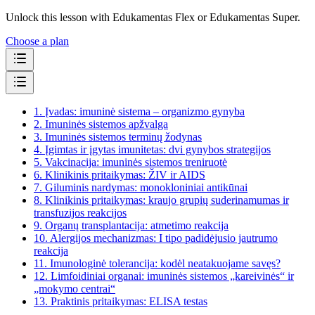
Unlock this lesson with Edukamentas Flex or Edukamentas Super.
Choose a plan
1.
Įvadas: imuninė sistema – organizmo gynyba
2.
Imuninės sistemos apžvalga
3.
Imuninės sistemos terminų žodynas
4.
Įgimtas ir įgytas imunitetas: dvi gynybos strategijos
5.
Vakcinacija: imuninės sistemos treniruotė
6.
Klinikinis pritaikymas: ŽIV ir AIDS
7.
Giluminis nardymas: monokloniniai antikūnai
8.
Klinikinis pritaikymas: kraujo grupių suderinamumas ir
transfuzijos reakcijos
9.
Organų transplantacija: atmetimo reakcija
10.
Alergijos mechanizmas: I tipo padidėjusio jautrumo
reakcija
11.
Imunologinė tolerancija: kodėl neatakuojame savęs?
12.
Limfoidiniai organai: imuninės sistemos „kareivinės“ ir
„mokymo centrai“
13.
Praktinis pritaikymas: ELISA testas