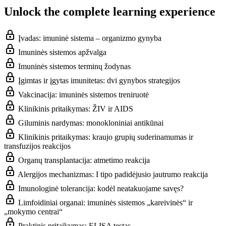
Unlock the complete learning experience
Įvadas: imuninė sistema – organizmo gynyba
Imuninės sistemos apžvalga
Imuninės sistemos terminų žodynas
Įgimtas ir įgytas imunitetas: dvi gynybos strategijos
Vakcinacija: imuninės sistemos treniruotė
Klinikinis pritaikymas: ŽIV ir AIDS
Giluminis nardymas: monokloniniai antikūnai
Klinikinis pritaikymas: kraujo grupių suderinamumas ir
transfuzijos reakcijos
Organų transplantacija: atmetimo reakcija
Alergijos mechanizmas: I tipo padidėjusio jautrumo reakcija
Imunologinė tolerancija: kodėl neatakuojame savęs?
Limfoidiniai organai: imuninės sistemos „kareivinės“ ir
„mokymo centrai“
Praktinis pritaikymas: ELISA testas