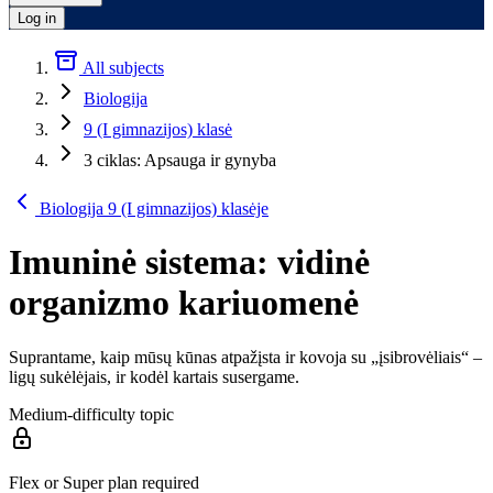
Log in
All subjects
Biologija
9 (I gimnazijos) klasė
3 ciklas: Apsauga ir gynyba
Biologija 9 (I gimnazijos) klasėje
Imuninė sistema: vidinė
organizmo kariuomenė
Suprantame, kaip mūsų kūnas atpažįsta ir kovoja su „įsibrovėliais“ –
ligų sukėlėjais, ir kodėl kartais susergame.
Medium-difficulty topic
Flex or Super plan required