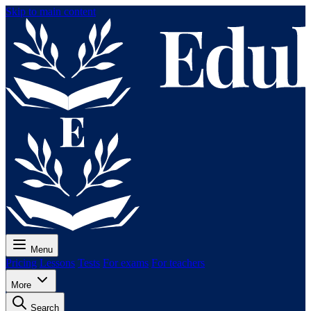
Skip to main content
Menu
Pricing
Lessons
Tests
For exams
For teachers
More
Search