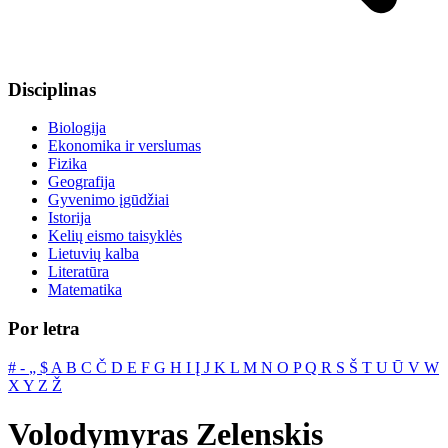
Disciplinas
Biologija
Ekonomika ir verslumas
Fizika
Geografija
Gyvenimo įgūdžiai
Istorija
Kelių eismo taisyklės
Lietuvių kalba
Literatūra
Matematika
Por letra
#
‐
„
$
A
B
C
Č
D
E
F
G
H
I
Į
J
K
L
M
N
O
P
Q
R
S
Š
T
U
Ū
V
W
X
Y
Z
Ž
Volodymyras Zelenskis