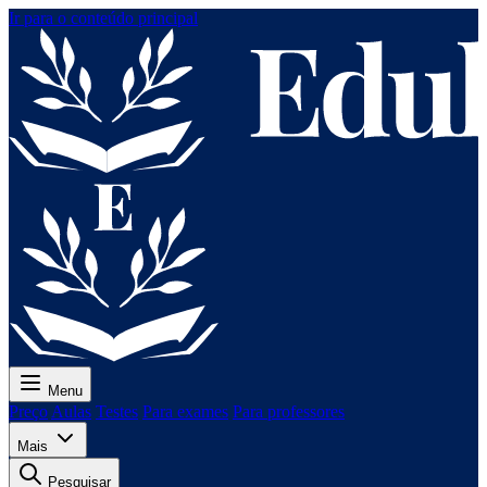
Ir para o conteúdo principal
Menu
Preço
Aulas
Testes
Para exames
Para professores
Mais
Pesquisar