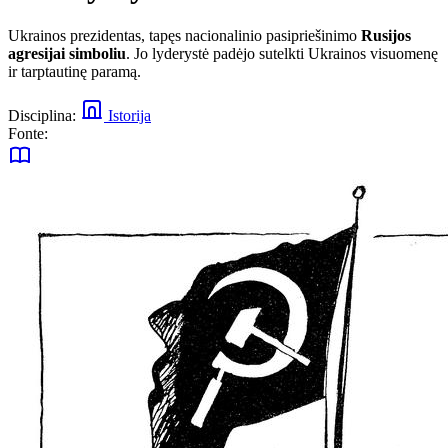
Ukrainos prezidentas, tapęs nacionalinio pasipriešinimo
Rusijos
agresijai simboliu
. Jo lyderystė padėjo sutelkti Ukrainos visuomenę
ir tarptautinę paramą.
Disciplina:
Istorija
Fonte: