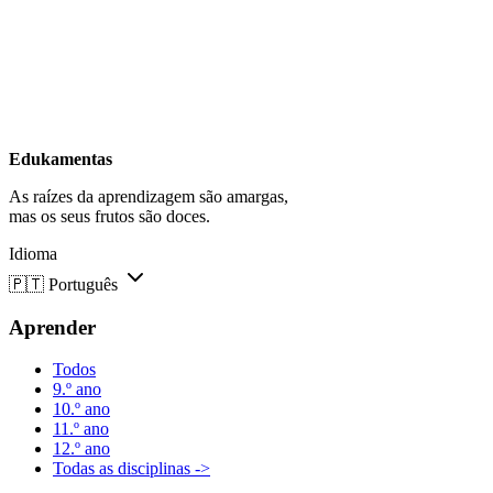
Edukamentas
As raízes da aprendizagem são amargas,
mas os seus frutos são doces.
Idioma
🇵🇹
Português
Aprender
Todos
9.º ano
10.º ano
11.º ano
12.º ano
Todas as disciplinas ->