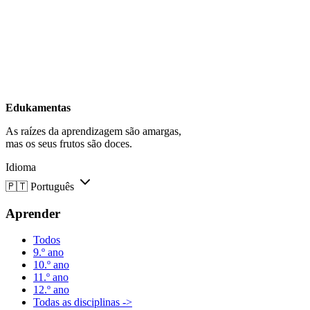
Edukamentas
As raízes da aprendizagem são amargas,
mas os seus frutos são doces.
Idioma
🇵🇹
Português
Aprender
Todos
9.º ano
10.º ano
11.º ano
12.º ano
Todas as disciplinas ->