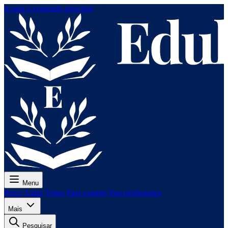
Ir para o conteúdo principal
Menu
Preço
Aulas
Testes
Para exames
Para professores
Mais
Pesquisar