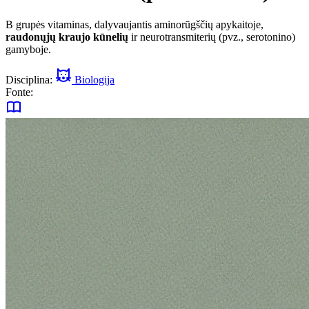
B grupės vitaminas, dalyvaujantis aminorūgščių apykaitoje,
raudonųjų kraujo kūnelių
ir neurotransmiterių (pvz., serotonino)
gamyboje.
Disciplina:
Biologija
Fonte: