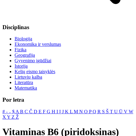
Disciplinas
Biologija
Ekonomika ir verslumas
Fizika
Geografija
Gyvenimo įgūdžiai
Istorija
Kelių eismo taisyklės
Lietuvių kalba
Literatūra
Matematika
Por letra
#
‐
„
$
A
B
C
Č
D
E
F
G
H
I
Į
J
K
L
M
N
O
P
Q
R
S
Š
T
U
Ū
V
W
X
Y
Z
Ž
Vitaminas B6 (piridoksinas)