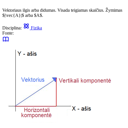
Vektoriaus ilgis arba didumas. Visada teigiamas skaičius. Žymimas
$|\vec{A}|$ arba $A$.
Disciplina:
Fizika
Fonte: