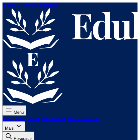
Ir para o conteúdo principal
Menu
Preço
Aulas
Testes
Para exames
Para professores
Mais
Pesquisar