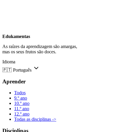
Edukamentas
As raízes da aprendizagem são amargas,
mas os seus frutos são doces.
Idioma
🇵🇹
Português
Aprender
Todos
9.º ano
10.º ano
11.º ano
12.º ano
Todas as disciplinas ->
Disciplinas