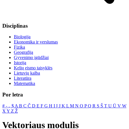
Disciplinas
Biologija
Ekonomika ir verslumas
Fizika
Geografija
Gyvenimo įgūdžiai
Istorija
Kelių eismo taisyklės
Lietuvių kalba
Literatūra
Matematika
Por letra
#
‐
„
$
A
B
C
Č
D
E
F
G
H
I
Į
J
K
L
M
N
O
P
Q
R
S
Š
T
U
Ū
V
W
X
Y
Z
Ž
Vektoriaus modulis