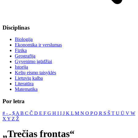
Disciplinas
Biologija
Ekonomika ir verslumas
Fizika
Geografija
Gyvenimo įgūdžiai
Istorija
Kelių eismo taisyklės
Lietuvių kalba
Literatūra
Matematika
Por letra
#
‐
„
$
A
B
C
Č
D
E
F
G
H
I
Į
J
K
L
M
N
O
P
Q
R
S
Š
T
U
Ū
V
W
X
Y
Z
Ž
„Trečias frontas“