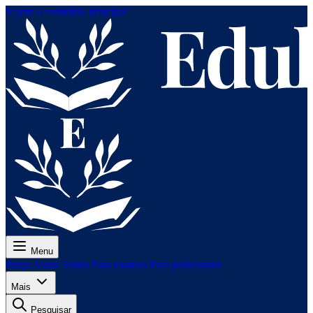
Ir para o conteúdo principal
Menu
Preço
Aulas
Testes
Para exames
Para professores
Mais
Pesquisar