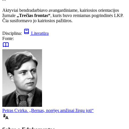
Aktyviai bendradarbiavo avangardiniame, kairiosios orientacijos
žurnale
„Trečias frontas“
, kuris buvo remiamas pogrindinės LKP.
Čia susiformavo jo kairiosios pažiūros.
Disciplina:
Literatūra
Fonte:
Petras Cvirka. „Bernas, norėjęs amžinai žirgu joti“