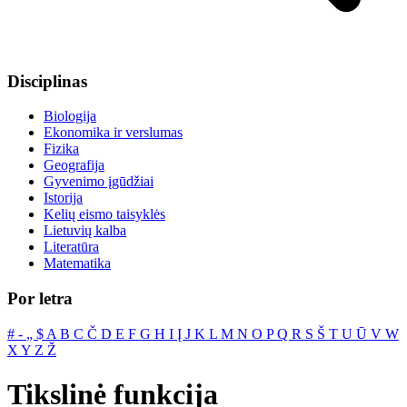
Disciplinas
Biologija
Ekonomika ir verslumas
Fizika
Geografija
Gyvenimo įgūdžiai
Istorija
Kelių eismo taisyklės
Lietuvių kalba
Literatūra
Matematika
Por letra
#
‐
„
$
A
B
C
Č
D
E
F
G
H
I
Į
J
K
L
M
N
O
P
Q
R
S
Š
T
U
Ū
V
W
X
Y
Z
Ž
Tikslinė funkcija