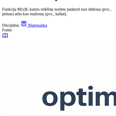
Funkcija $f(x)$, kurios reikšmę norime padaryti kuo didesnę (pvz.,
pelnas) arba kuo mažesnę (pvz., kaštai).
Disciplina:
Matematika
Fonte: