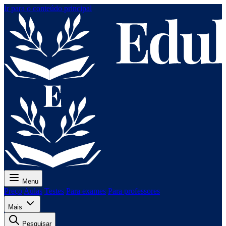
Ir para o conteúdo principal
Menu
Preço
Aulas
Testes
Para exames
Para professores
Mais
Pesquisar