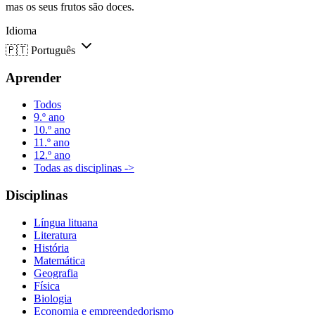
mas os seus frutos são doces.
Idioma
🇵🇹
Português
Aprender
Todos
9.º ano
10.º ano
11.º ano
12.º ano
Todas as disciplinas ->
Disciplinas
Língua lituana
Literatura
História
Matemática
Geografia
Física
Biologia
Economia e empreendedorismo