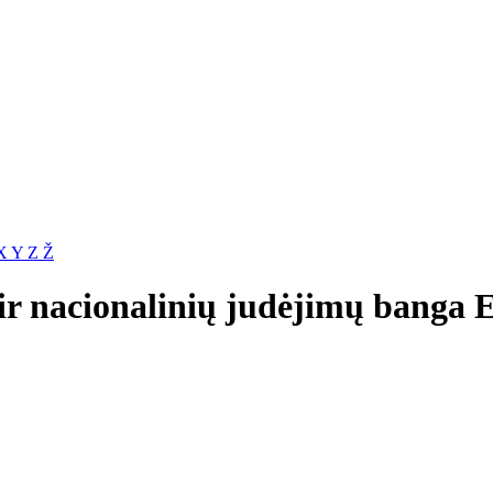
X
Y
Z
Ž
 ir nacionalinių judėjimų banga 