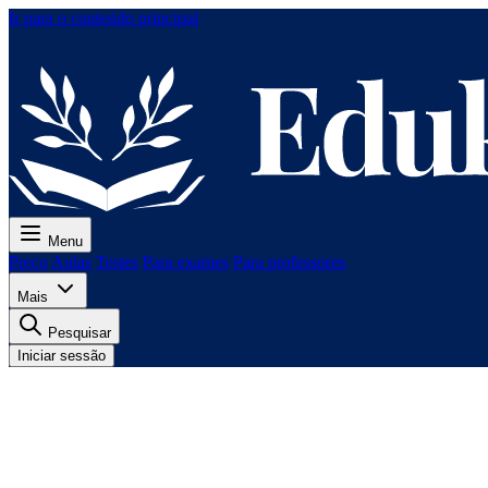
Ir para o conteúdo principal
Menu
Preço
Aulas
Testes
Para exames
Para professores
Mais
Pesquisar
Iniciar sessão