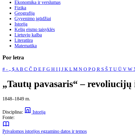
Ekonomika ir verslumas
Fizika
Geografija
Gyvenimo įgūdžiai
Istorija
Kelių eismo taisyklės
Lietuvių kalba
Literatūra
Matematika
Por letra
#
‐
„
$
A
B
C
Č
D
E
F
G
H
I
Į
J
K
L
M
N
O
P
Q
R
S
Š
T
U
Ū
V
W
„Tautų pavasaris“ – revoliucijų
1848–1849 m.
Disciplina:
Istorija
Fonte:
Privalomos istorijos egzamino datos ir temos