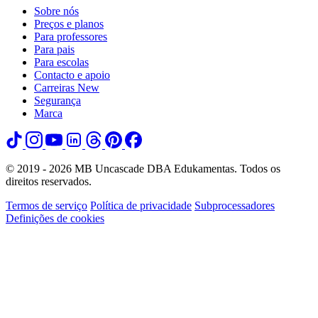
Sobre nós
Preços e planos
Para professores
Para pais
Para escolas
Contacto e apoio
Carreiras
New
Segurança
Marca
© 2019 - 2026 MB Uncascade DBA Edukamentas. Todos os
direitos reservados.
Termos de serviço
Política de privacidade
Subprocessadores
Definições de cookies