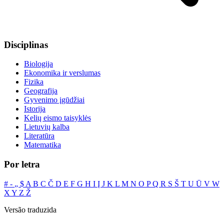
Disciplinas
Biologija
Ekonomika ir verslumas
Fizika
Geografija
Gyvenimo įgūdžiai
Istorija
Kelių eismo taisyklės
Lietuvių kalba
Literatūra
Matematika
Por letra
#
‐
„
$
A
B
C
Č
D
E
F
G
H
I
Į
J
K
L
M
N
O
P
Q
R
S
Š
T
U
Ū
V
W
X
Y
Z
Ž
Versão traduzida