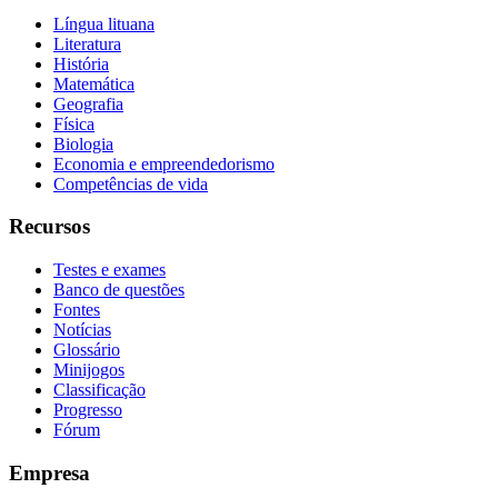
Língua lituana
Literatura
História
Matemática
Geografia
Física
Biologia
Economia e empreendedorismo
Competências de vida
Recursos
Testes e exames
Banco de questões
Fontes
Notícias
Glossário
Minijogos
Classificação
Progresso
Fórum
Empresa