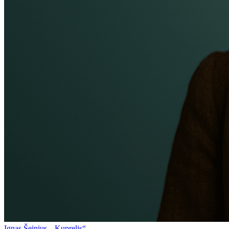
Ignas Šeinius. „Kuprelis“