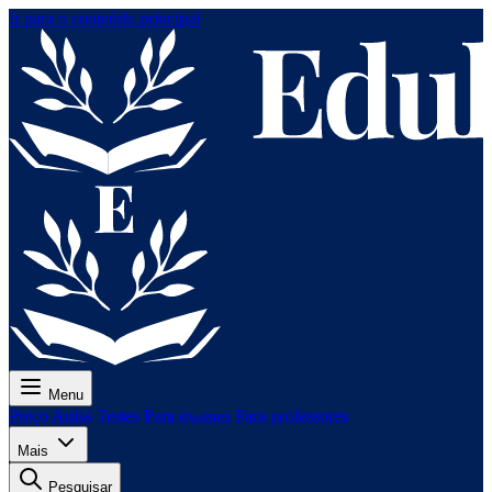
Ir para o conteúdo principal
Menu
Preço
Aulas
Testes
Para exames
Para professores
Mais
Pesquisar