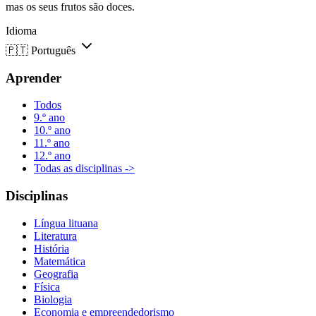
mas os seus frutos são doces.
Idioma
🇵🇹
Português
Aprender
Todos
9.º ano
10.º ano
11.º ano
12.º ano
Todas as disciplinas ->
Disciplinas
Língua lituana
Literatura
História
Matemática
Geografia
Física
Biologia
Economia e empreendedorismo