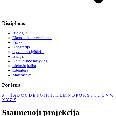
Disciplinas
Biologija
Ekonomika ir verslumas
Fizika
Geografija
Gyvenimo įgūdžiai
Istorija
Kelių eismo taisyklės
Lietuvių kalba
Literatūra
Matematika
Por letra
#
‐
„
$
A
B
C
Č
D
E
F
G
H
I
Į
J
K
L
M
N
O
P
Q
R
S
Š
T
U
Ū
V
W
X
Y
Z
Ž
Statmenoji projekcija