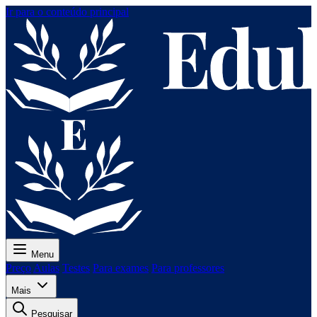
Ir para o conteúdo principal
Menu
Preço
Aulas
Testes
Para exames
Para professores
Mais
Pesquisar