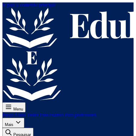
Ir para o conteúdo principal
Menu
Preço
Aulas
Testes
Para exames
Para professores
Mais
Pesquisar