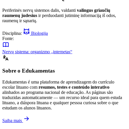
Periferinės nervų sistemos dalis, valdanti
valingus griaučių
raumenų judesius
ir perduodanti jutiminę informaciją iš odos,
raumenų ir sąnarių.
Disciplina:
Biologija
Fonte:
Nervų sistema: organizmo „internetas“
Sobre o Edukamentas
Edukamentas é uma plataforma de aprendizagem do currículo
escolar lituano com
resumos, testes e conteúdo interativo
alinhados ao programa nacional de educação. As páginas são
traduzidas automaticamente — um recurso ideal para quem estuda
lituano, a diáspora lituana e qualquer pessoa curiosa sobre o que
estudam os alunos lituanos.
Saiba mais