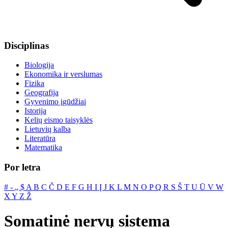
Disciplinas
Biologija
Ekonomika ir verslumas
Fizika
Geografija
Gyvenimo įgūdžiai
Istorija
Kelių eismo taisyklės
Lietuvių kalba
Literatūra
Matematika
Por letra
#
‐
„
$
A
B
C
Č
D
E
F
G
H
I
Į
J
K
L
M
N
O
P
Q
R
S
Š
T
U
Ū
V
W
X
Y
Z
Ž
Somatinė nervų sistema