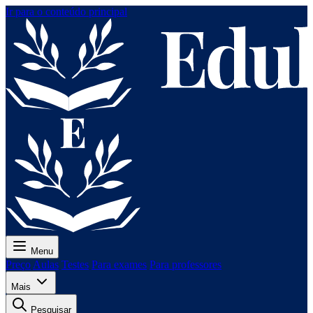
Ir para o conteúdo principal
Menu
Preço
Aulas
Testes
Para exames
Para professores
Mais
Pesquisar