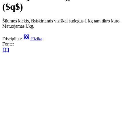
($q$)
Šilumos kiekis, išsiskiriantis visiškai sudegus 1 kg tam tikro kuro.
Matuojamas J/kg.
Disciplina:
Fizika
Fonte: