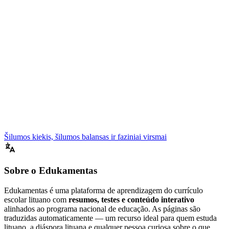
Šilumos kiekis, šilumos balansas ir faziniai virsmai
Sobre o Edukamentas
Edukamentas é uma plataforma de aprendizagem do currículo
escolar lituano com
resumos, testes e conteúdo interativo
alinhados ao programa nacional de educação. As páginas são
traduzidas automaticamente — um recurso ideal para quem estuda
lituano, a diáspora lituana e qualquer pessoa curiosa sobre o que