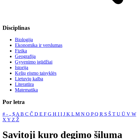
Disciplinas
Biologija
Ekonomika ir verslumas
Fizika
Geografija
Gyvenimo įgūdžiai
Istorija
Kelių eismo taisyklės
Lietuvių kalba
Literatūra
Matematika
Por letra
#
‐
„
$
A
B
C
Č
D
E
F
G
H
I
Į
J
K
L
M
N
O
P
Q
R
S
Š
T
U
Ū
V
W
X
Y
Z
Ž
Savitoji kuro degimo šiluma