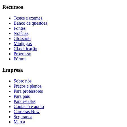
Recursos
Testes e exames
Banco de questões
Fontes
Notícias
Glossário
Minijogos
Classificação
Progresso
Fórum
Empresa
Sobre nós
Preços e planos
Para professores
Para pais
Para escolas
Contacto e apoio
Carreiras
New
Segurança
Marca