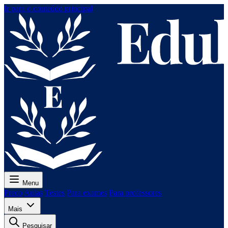
Ir para o conteúdo principal
Menu
Preço
Aulas
Testes
Para exames
Para professores
Mais
Pesquisar