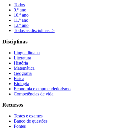
Todos
9.º ano
10.º ano
11.º ano
12.º ano
Todas as disciplinas ->
Disciplinas
Língua lituana
Literatura
História
Matemática
Geografia
Física
Biologia
Economia e empreendedorismo
Competências de vida
Recursos
Testes e exames
Banco de questões
Fontes