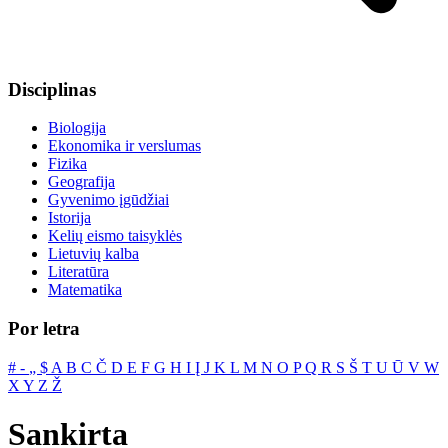
Disciplinas
Biologija
Ekonomika ir verslumas
Fizika
Geografija
Gyvenimo įgūdžiai
Istorija
Kelių eismo taisyklės
Lietuvių kalba
Literatūra
Matematika
Por letra
#
‐
„
$
A
B
C
Č
D
E
F
G
H
I
Į
J
K
L
M
N
O
P
Q
R
S
Š
T
U
Ū
V
W
X
Y
Z
Ž
Sankirta