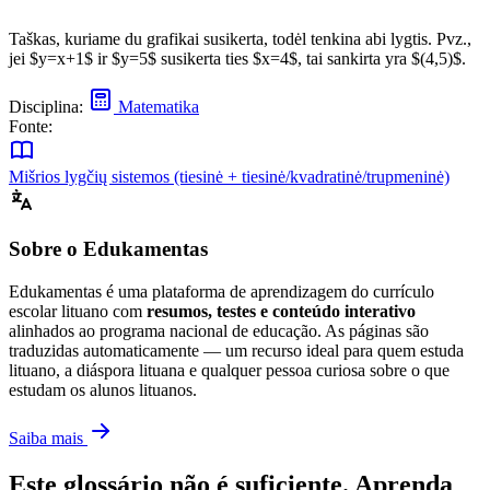
Taškas, kuriame du grafikai susikerta, todėl tenkina abi lygtis. Pvz.,
jei $y=x+1$ ir $y=5$ susikerta ties $x=4$, tai sankirta yra $(4,5)$.
Disciplina:
Matematika
Fonte:
Mišrios lygčių sistemos (tiesinė + tiesinė/kvadratinė/trupmeninė)
Sobre o Edukamentas
Edukamentas é uma plataforma de aprendizagem do currículo
escolar lituano com
resumos, testes e conteúdo interativo
alinhados ao programa nacional de educação. As páginas são
traduzidas automaticamente — um recurso ideal para quem estuda
lituano, a diáspora lituana e qualquer pessoa curiosa sobre o que
estudam os alunos lituanos.
Saiba mais
Este glossário não é suficiente. Aprenda