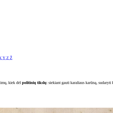
X
Y
Z
Ž
inimų, kiek dėl
politinių tikslų
: siekiant gauti karaliaus karūną, sudaryti