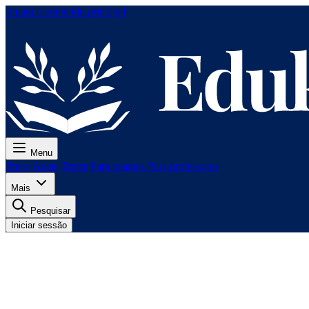
Ir para o conteúdo principal
Menu
Preço
Aulas
Testes
Para exames
Para professores
Mais
Pesquisar
Iniciar sessão