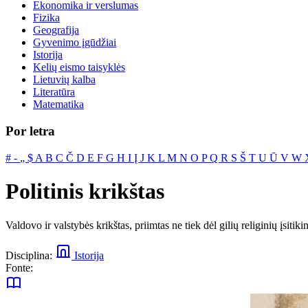
Ekonomika ir verslumas
Fizika
Geografija
Gyvenimo įgūdžiai
Istorija
Kelių eismo taisyklės
Lietuvių kalba
Literatūra
Matematika
Por letra
#
‐
„
$
A
B
C
Č
D
E
F
G
H
I
Į
J
K
L
M
N
O
P
Q
R
S
Š
T
U
Ū
V
W
Politinis krikštas
Valdovo ir valstybės krikštas, priimtas ne tiek dėl gilių religinių įsitik
Disciplina:
Istorija
Fonte: