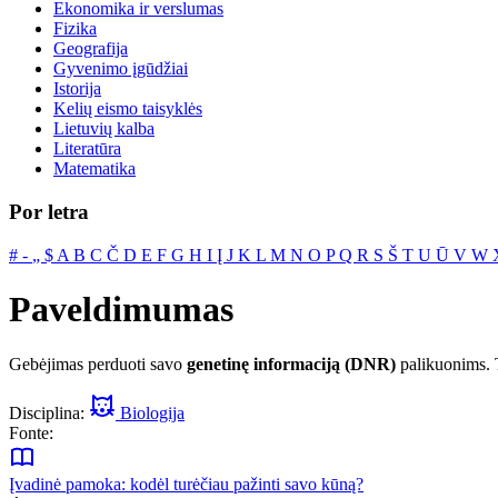
Ekonomika ir verslumas
Fizika
Geografija
Gyvenimo įgūdžiai
Istorija
Kelių eismo taisyklės
Lietuvių kalba
Literatūra
Matematika
Por letra
#
‐
„
$
A
B
C
Č
D
E
F
G
H
I
Į
J
K
L
M
N
O
P
Q
R
S
Š
T
U
Ū
V
W
Paveldimumas
Gebėjimas perduoti savo
genetinę informaciją (DNR)
palikuonims. T
Disciplina:
Biologija
Fonte:
Įvadinė pamoka: kodėl turėčiau pažinti savo kūną?