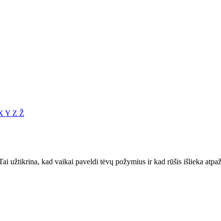
X
Y
Z
Ž
ai užtikrina, kad vaikai paveldi tėvų požymius ir kad rūšis išlieka atpaž