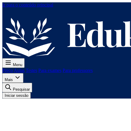
Ir para o conteúdo principal
Menu
Preço
Aulas
Testes
Para exames
Para professores
Mais
Pesquisar
Iniciar sessão