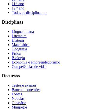
11.º ano
12.º ano
Todas as disciplinas ->
Disciplinas
Língua lituana
Literatura
História
Matemática
Geografia
Física
Biologia
Economia e empreendedorismo
Competências de vida
Recursos
Testes e exames
Banco de questões
Fontes
Notícias
Glossário
Minijogos