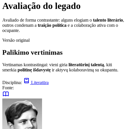
Avaliação do legado
Avaliado de forma contrastante: alguns elogiam o
talento literário
,
outros condenam a
traição política
e a colaboração ativa com o
ocupante.
Versão original
Palikimo vertinimas
Vertinamas kontrastingai: vieni giria
literatūrinį talentą
, kiti
smerkia
politinę išdavystę
ir aktyvų kolaboravimą su okupantu.
Disciplina:
Literatūra
Fonte: