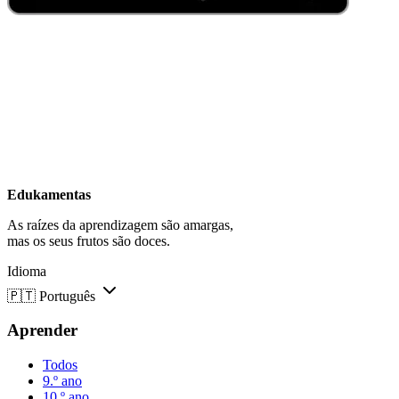
Edukamentas
As raízes da aprendizagem são amargas,
mas os seus frutos são doces.
Idioma
🇵🇹
Português
Aprender
Todos
9.º ano
10.º ano