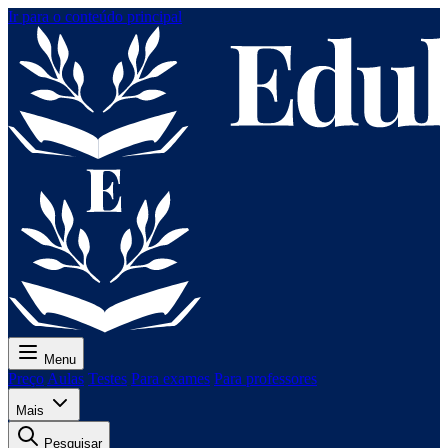
Ir para o conteúdo principal
Menu
Preço
Aulas
Testes
Para exames
Para professores
Mais
Pesquisar