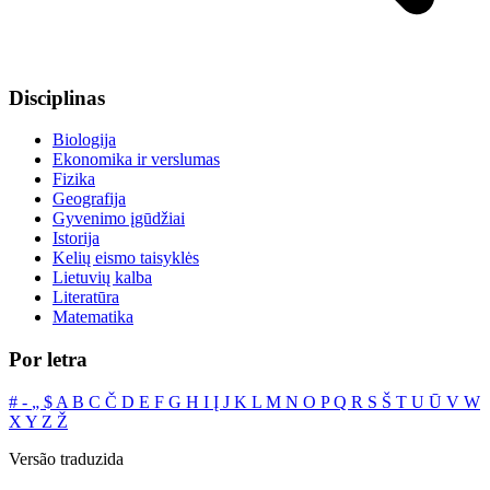
Disciplinas
Biologija
Ekonomika ir verslumas
Fizika
Geografija
Gyvenimo įgūdžiai
Istorija
Kelių eismo taisyklės
Lietuvių kalba
Literatūra
Matematika
Por letra
#
‐
„
$
A
B
C
Č
D
E
F
G
H
I
Į
J
K
L
M
N
O
P
Q
R
S
Š
T
U
Ū
V
W
X
Y
Z
Ž
Versão traduzida