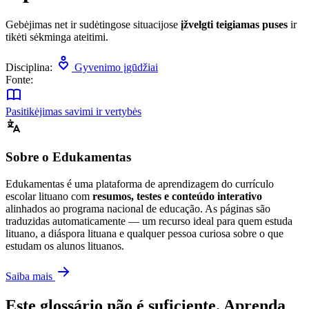
Gebėjimas net ir sudėtingose situacijose
įžvelgti teigiamas puses
ir
tikėti sėkminga ateitimi.
Disciplina:
Gyvenimo įgūdžiai
Fonte:
Pasitikėjimas savimi ir vertybės
Sobre o Edukamentas
Edukamentas é uma plataforma de aprendizagem do currículo
escolar lituano com
resumos, testes e conteúdo interativo
alinhados ao programa nacional de educação. As páginas são
traduzidas automaticamente — um recurso ideal para quem estuda
lituano, a diáspora lituana e qualquer pessoa curiosa sobre o que
estudam os alunos lituanos.
Saiba mais
Este glossário não é suficiente. Aprenda