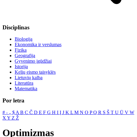
Disciplinas
Biologija
Ekonomika ir verslumas
Fizika
Geografija
Gyvenimo įgūdžiai
Istorija
Kelių eismo taisyklės
Lietuvių kalba
Literatūra
Matematika
Por letra
#
‐
„
$
A
B
C
Č
D
E
F
G
H
I
Į
J
K
L
M
N
O
P
Q
R
S
Š
T
U
Ū
V
W
X
Y
Z
Ž
Optimizmas