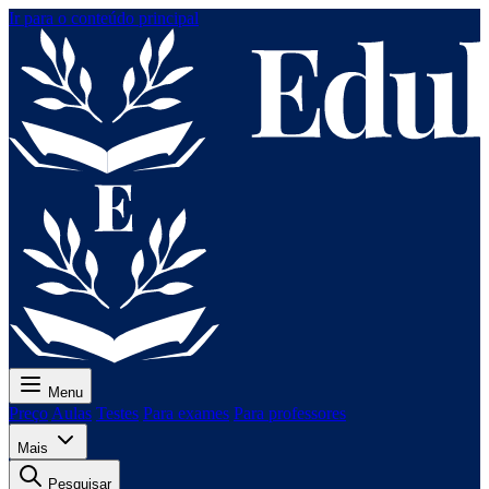
Ir para o conteúdo principal
Menu
Preço
Aulas
Testes
Para exames
Para professores
Mais
Pesquisar