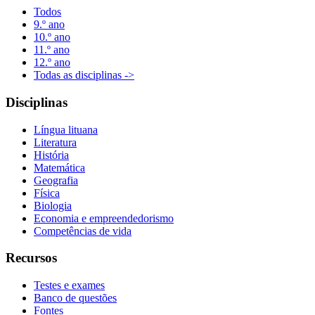
Todos
9.º ano
10.º ano
11.º ano
12.º ano
Todas as disciplinas ->
Disciplinas
Língua lituana
Literatura
História
Matemática
Geografia
Física
Biologia
Economia e empreendedorismo
Competências de vida
Recursos
Testes e exames
Banco de questões
Fontes