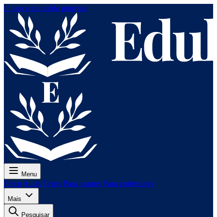
Ir para o conteúdo principal
Menu
Preço
Aulas
Testes
Para exames
Para professores
Mais
Pesquisar