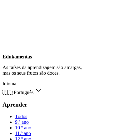
Edukamentas
As raízes da aprendizagem são amargas,
mas os seus frutos são doces.
Idioma
🇵🇹
Português
Aprender
Todos
9.º ano
10.º ano
11.º ano
12.º ano