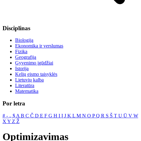
Disciplinas
Biologija
Ekonomika ir verslumas
Fizika
Geografija
Gyvenimo įgūdžiai
Istorija
Kelių eismo taisyklės
Lietuvių kalba
Literatūra
Matematika
Por letra
#
‐
„
$
A
B
C
Č
D
E
F
G
H
I
Į
J
K
L
M
N
O
P
Q
R
S
Š
T
U
Ū
V
W
X
Y
Z
Ž
Optimizavimas