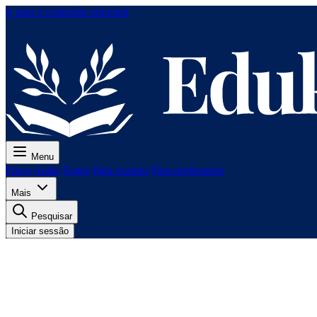
Ir para o conteúdo principal
Menu
Preço
Aulas
Testes
Para exames
Para professores
Mais
Pesquisar
Iniciar sessão