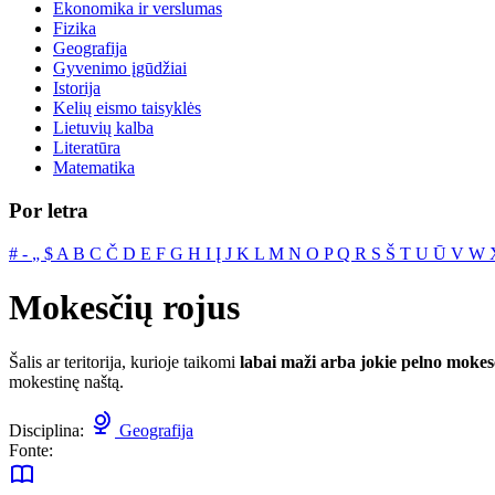
Ekonomika ir verslumas
Fizika
Geografija
Gyvenimo įgūdžiai
Istorija
Kelių eismo taisyklės
Lietuvių kalba
Literatūra
Matematika
Por letra
#
‐
„
$
A
B
C
Č
D
E
F
G
H
I
Į
J
K
L
M
N
O
P
Q
R
S
Š
T
U
Ū
V
W
Mokesčių rojus
Šalis ar teritorija, kurioje taikomi
labai maži arba jokie pelno mokes
mokestinę naštą.
Disciplina:
Geografija
Fonte: