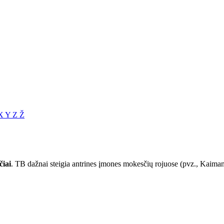
X
Y
Z
Ž
čiai
. TB dažnai steigia antrines įmones mokesčių rojuose (pvz., Kaiman