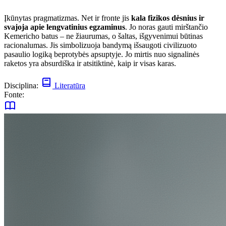
Įkūnytas pragmatizmas. Net ir fronte jis
kala fizikos dėsnius ir
svajoja apie lengvatinius egzaminus
. Jo noras gauti mirštančio
Kemericho batus – ne žiaurumas, o šaltas, išgyvenimui būtinas
racionalumas. Jis simbolizuoja bandymą išsaugoti civilizuoto
pasaulio logiką beprotybės apsuptyje. Jo mirtis nuo signalinės
raketos yra absurdiška ir atsitiktinė, kaip ir visas karas.
Disciplina:
Literatūra
Fonte: