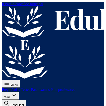
Ir para o conteúdo principal
Menu
Preço
Aulas
Testes
Para exames
Para professores
Mais
Pesquisar