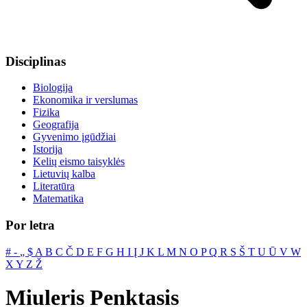
Disciplinas
Biologija
Ekonomika ir verslumas
Fizika
Geografija
Gyvenimo įgūdžiai
Istorija
Kelių eismo taisyklės
Lietuvių kalba
Literatūra
Matematika
Por letra
#
‐
„
$
A
B
C
Č
D
E
F
G
H
I
Į
J
K
L
M
N
O
P
Q
R
S
Š
T
U
Ū
V
W
X
Y
Z
Ž
Miuleris Penktasis