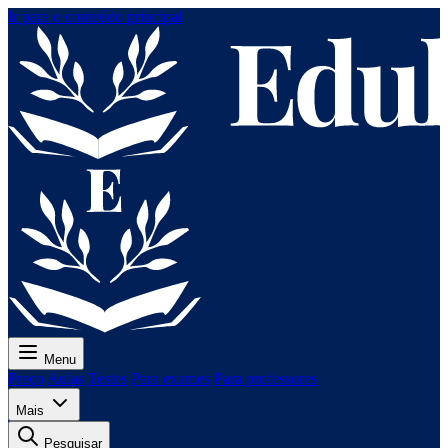
Ir para o conteúdo principal
Menu
Preço
Aulas
Testes
Para exames
Para professores
Mais
Pesquisar