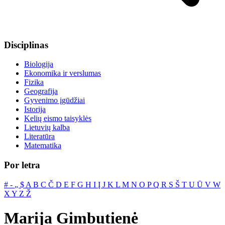
Disciplinas
Biologija
Ekonomika ir verslumas
Fizika
Geografija
Gyvenimo įgūdžiai
Istorija
Kelių eismo taisyklės
Lietuvių kalba
Literatūra
Matematika
Por letra
#
‐
„
$
A
B
C
Č
D
E
F
G
H
I
Į
J
K
L
M
N
O
P
Q
R
S
Š
T
U
Ū
V
W
X
Y
Z
Ž
Marija Gimbutienė