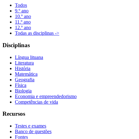
Todos
9.º ano
10.º ano
11.º ano
12.º ano
Todas as disciplinas ->
Disciplinas
Língua lituana
Literatura
História
Matemática
Geografia
Física
Biologia
Economia e empreendedorismo
Competências de vida
Recursos
Testes e exames
Banco de questões
Fontes