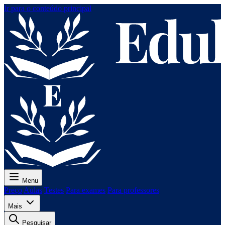
Ir para o conteúdo principal
Menu
Preço
Aulas
Testes
Para exames
Para professores
Mais
Pesquisar