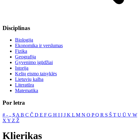
Disciplinas
Biologija
Ekonomika ir verslumas
Fizika
Geografija
Gyvenimo įgūdžiai
Istorija
Kelių eismo taisyklės
Lietuvių kalba
Literatūra
Matematika
Por letra
#
‐
„
$
A
B
C
Č
D
E
F
G
H
I
Į
J
K
L
M
N
O
P
Q
R
S
Š
T
U
Ū
V
W
X
Y
Z
Ž
Klierikas