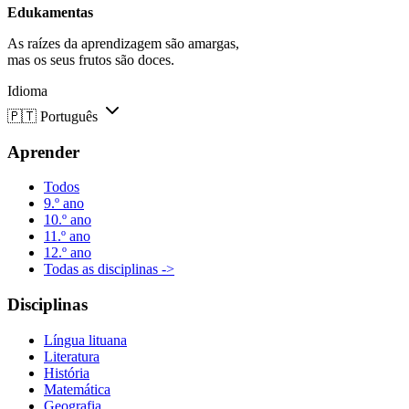
Edukamentas
As raízes da aprendizagem são amargas,
mas os seus frutos são doces.
Idioma
🇵🇹
Português
Aprender
Todos
9.º ano
10.º ano
11.º ano
12.º ano
Todas as disciplinas ->
Disciplinas
Língua lituana
Literatura
História
Matemática
Geografia