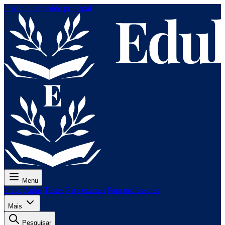
Ir para o conteúdo principal
Menu
Preço
Aulas
Testes
Para exames
Para professores
Mais
Pesquisar