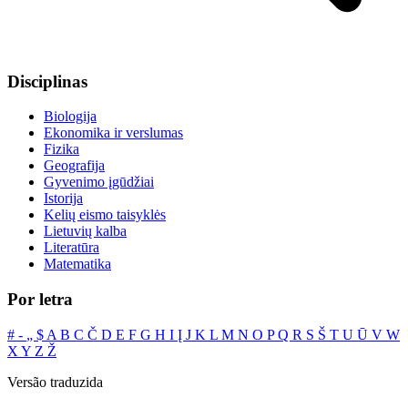
Disciplinas
Biologija
Ekonomika ir verslumas
Fizika
Geografija
Gyvenimo įgūdžiai
Istorija
Kelių eismo taisyklės
Lietuvių kalba
Literatūra
Matematika
Por letra
#
‐
„
$
A
B
C
Č
D
E
F
G
H
I
Į
J
K
L
M
N
O
P
Q
R
S
Š
T
U
Ū
V
W
X
Y
Z
Ž
Versão traduzida