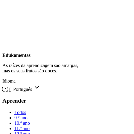
Edukamentas
As raízes da aprendizagem são amargas,
mas os seus frutos são doces.
Idioma
🇵🇹
Português
Aprender
Todos
9.º ano
10.º ano
11.º ano
12.º ano