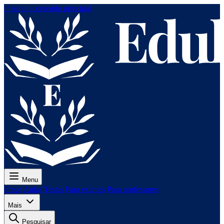
Ir para o conteúdo principal
Menu
Preço
Aulas
Testes
Para exames
Para professores
Mais
Pesquisar