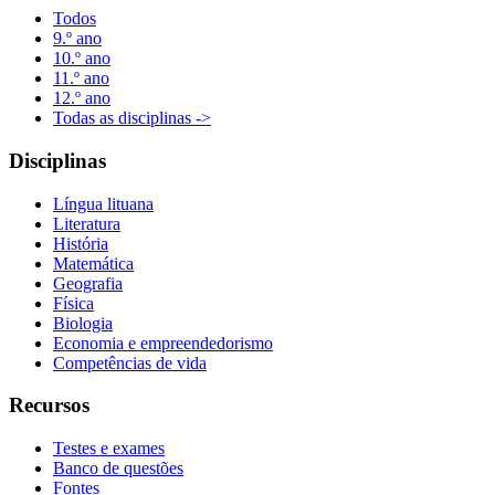
Todos
9.º ano
10.º ano
11.º ano
12.º ano
Todas as disciplinas ->
Disciplinas
Língua lituana
Literatura
História
Matemática
Geografia
Física
Biologia
Economia e empreendedorismo
Competências de vida
Recursos
Testes e exames
Banco de questões
Fontes