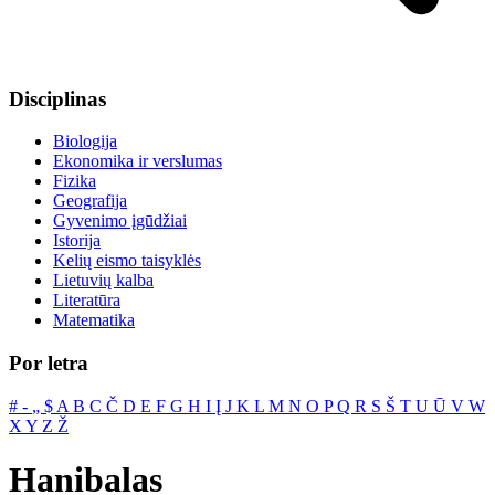
Disciplinas
Biologija
Ekonomika ir verslumas
Fizika
Geografija
Gyvenimo įgūdžiai
Istorija
Kelių eismo taisyklės
Lietuvių kalba
Literatūra
Matematika
Por letra
#
‐
„
$
A
B
C
Č
D
E
F
G
H
I
Į
J
K
L
M
N
O
P
Q
R
S
Š
T
U
Ū
V
W
X
Y
Z
Ž
Hanibalas