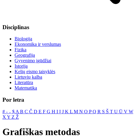
Disciplinas
Biologija
Ekonomika ir verslumas
Fizika
Geografija
Gyvenimo įgūdžiai
Istorija
Kelių eismo taisyklės
Lietuvių kalba
Literatūra
Matematika
Por letra
#
‐
„
$
A
B
C
Č
D
E
F
G
H
I
Į
J
K
L
M
N
O
P
Q
R
S
Š
T
U
Ū
V
W
X
Y
Z
Ž
Grafiškas metodas