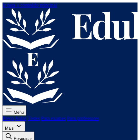
Ir para o conteúdo principal
Menu
Preço
Aulas
Testes
Para exames
Para professores
Mais
Pesquisar