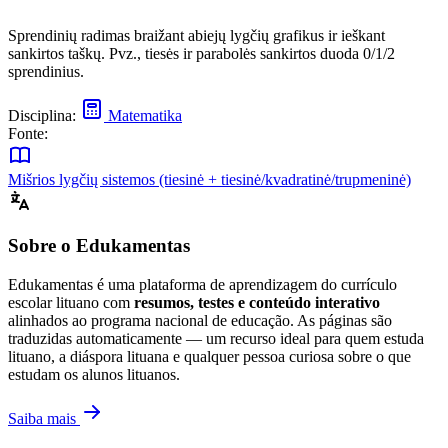
Sprendinių radimas braižant abiejų lygčių grafikus ir ieškant
sankirtos taškų. Pvz., tiesės ir parabolės sankirtos duoda 0/1/2
sprendinius.
Disciplina:
Matematika
Fonte:
Mišrios lygčių sistemos (tiesinė + tiesinė/kvadratinė/trupmeninė)
Sobre o Edukamentas
Edukamentas é uma plataforma de aprendizagem do currículo
escolar lituano com
resumos, testes e conteúdo interativo
alinhados ao programa nacional de educação. As páginas são
traduzidas automaticamente — um recurso ideal para quem estuda
lituano, a diáspora lituana e qualquer pessoa curiosa sobre o que
estudam os alunos lituanos.
Saiba mais