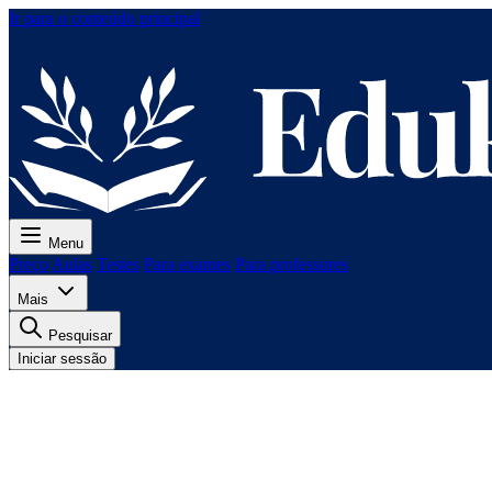
Ir para o conteúdo principal
Menu
Preço
Aulas
Testes
Para exames
Para professores
Mais
Pesquisar
Iniciar sessão