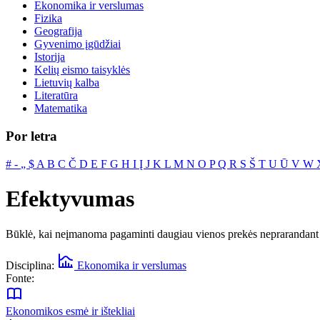
Ekonomika ir verslumas
Fizika
Geografija
Gyvenimo įgūdžiai
Istorija
Kelių eismo taisyklės
Lietuvių kalba
Literatūra
Matematika
Por letra
#
‐
„
$
A
B
C
Č
D
E
F
G
H
I
Į
J
K
L
M
N
O
P
Q
R
S
Š
T
U
Ū
V
W
Efektyvumas
Būklė, kai neįmanoma pagaminti daugiau vienos prekės neprarandant k
Disciplina:
Ekonomika ir verslumas
Fonte:
Ekonomikos esmė ir ištekliai