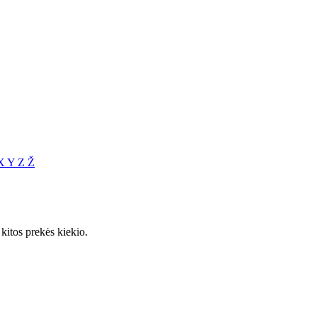
X
Y
Z
Ž
itos prekės kiekio.