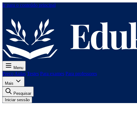
Ir para o conteúdo principal
Menu
Preço
Aulas
Testes
Para exames
Para professores
Mais
Pesquisar
Iniciar sessão