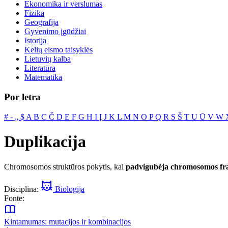
Ekonomika ir verslumas
Fizika
Geografija
Gyvenimo įgūdžiai
Istorija
Kelių eismo taisyklės
Lietuvių kalba
Literatūra
Matematika
Por letra
#
‐
„
$
A
B
C
Č
D
E
F
G
H
I
Į
J
K
L
M
N
O
P
Q
R
S
Š
T
U
Ū
V
W
Duplikacija
Chromosomos struktūros pokytis, kai
padvigubėja chromosomos fr
Disciplina:
Biologija
Fonte:
Kintamumas: mutacijos ir kombinacijos