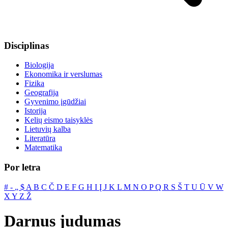
Disciplinas
Biologija
Ekonomika ir verslumas
Fizika
Geografija
Gyvenimo įgūdžiai
Istorija
Kelių eismo taisyklės
Lietuvių kalba
Literatūra
Matematika
Por letra
#
‐
„
$
A
B
C
Č
D
E
F
G
H
I
Į
J
K
L
M
N
O
P
Q
R
S
Š
T
U
Ū
V
W
X
Y
Z
Ž
Darnus judumas