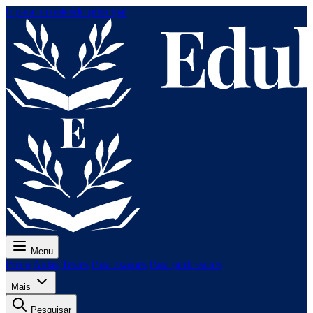
Ir para o conteúdo principal
Menu
Preço
Aulas
Testes
Para exames
Para professores
Mais
Pesquisar