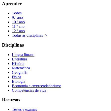
Aprender
Todos
9.º ano
10.º ano
11.º ano
12.º ano
Todas as disciplinas ->
Disciplinas
Língua lituana
Literatura
História
Matemática
Geografia
Física
Biologia
Economia e empreendedorismo
Competências de vida
Recursos
Testes e exames