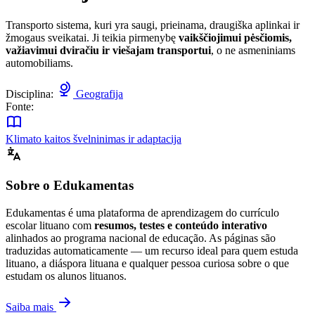
Transporto sistema, kuri yra saugi, prieinama, draugiška aplinkai ir
žmogaus sveikatai. Ji teikia pirmenybę
vaikščiojimui pėsčiomis,
važiavimui dviračiu ir viešajam transportui
, o ne asmeniniams
automobiliams.
Disciplina:
Geografija
Fonte:
Klimato kaitos švelninimas ir adaptacija
Sobre o Edukamentas
Edukamentas é uma plataforma de aprendizagem do currículo
escolar lituano com
resumos, testes e conteúdo interativo
alinhados ao programa nacional de educação. As páginas são
traduzidas automaticamente — um recurso ideal para quem estuda
lituano, a diáspora lituana e qualquer pessoa curiosa sobre o que
estudam os alunos lituanos.
Saiba mais