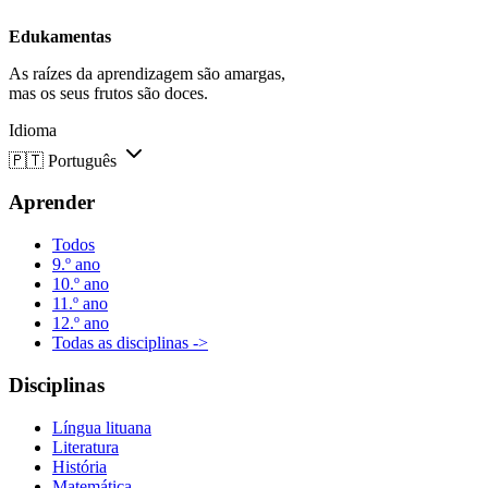
Edukamentas
As raízes da aprendizagem são amargas,
mas os seus frutos são doces.
Idioma
🇵🇹
Português
Aprender
Todos
9.º ano
10.º ano
11.º ano
12.º ano
Todas as disciplinas ->
Disciplinas
Língua lituana
Literatura
História
Matemática