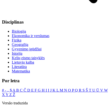
Disciplinas
Biologija
Ekonomika ir verslumas
Fizika
Geografija
Gyvenimo įgūdžiai
Istorija
Kelių eismo taisyklės
Lietuvių kalba
Literatūra
Matematika
Por letra
#
‐
„
$
A
B
C
Č
D
E
F
G
H
I
Į
J
K
L
M
N
O
P
Q
R
S
Š
T
U
Ū
V
W
X
Y
Z
Ž
Versão traduzida