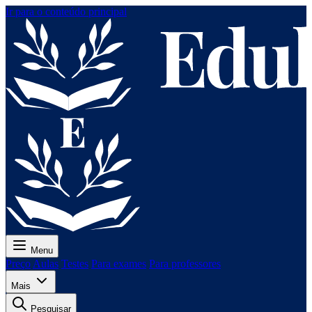
Ir para o conteúdo principal
Menu
Preço
Aulas
Testes
Para exames
Para professores
Mais
Pesquisar