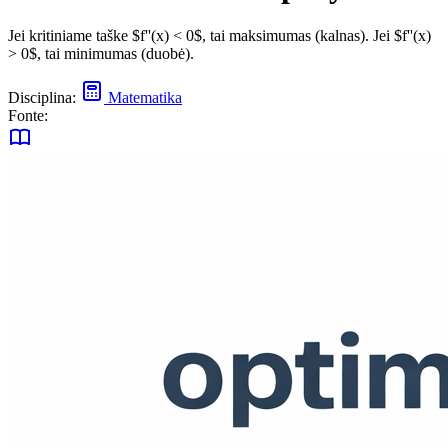
Jei kritiniame taške $f''(x) < 0$, tai maksimumas (kalnas). Jei $f''(x)
> 0$, tai minimumas (duobė).
Disciplina:
Matematika
Fonte: