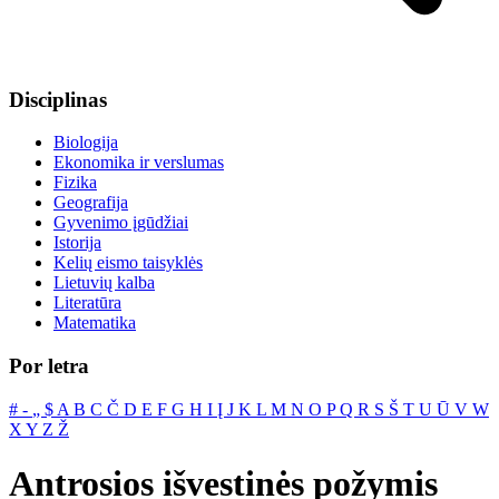
Disciplinas
Biologija
Ekonomika ir verslumas
Fizika
Geografija
Gyvenimo įgūdžiai
Istorija
Kelių eismo taisyklės
Lietuvių kalba
Literatūra
Matematika
Por letra
#
‐
„
$
A
B
C
Č
D
E
F
G
H
I
Į
J
K
L
M
N
O
P
Q
R
S
Š
T
U
Ū
V
W
X
Y
Z
Ž
Antrosios išvestinės požymis