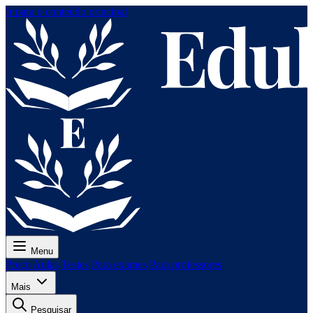
Ir para o conteúdo principal
Menu
Preço
Aulas
Testes
Para exames
Para professores
Mais
Pesquisar