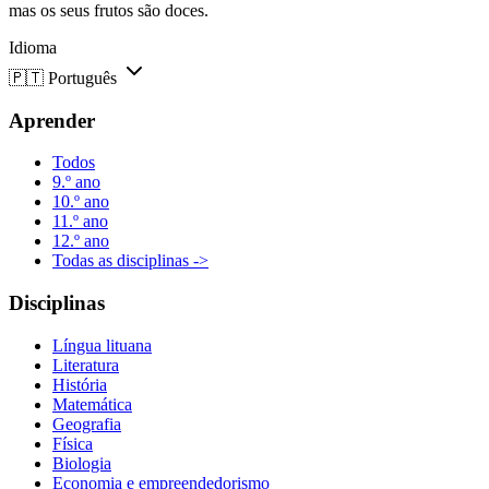
mas os seus frutos são doces.
Idioma
🇵🇹
Português
Aprender
Todos
9.º ano
10.º ano
11.º ano
12.º ano
Todas as disciplinas ->
Disciplinas
Língua lituana
Literatura
História
Matemática
Geografia
Física
Biologia
Economia e empreendedorismo