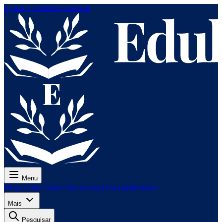
Ir para o conteúdo principal
Menu
Preço
Aulas
Testes
Para exames
Para professores
Mais
Pesquisar