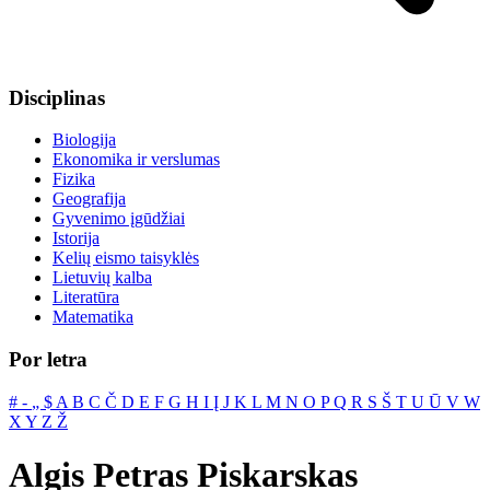
Disciplinas
Biologija
Ekonomika ir verslumas
Fizika
Geografija
Gyvenimo įgūdžiai
Istorija
Kelių eismo taisyklės
Lietuvių kalba
Literatūra
Matematika
Por letra
#
‐
„
$
A
B
C
Č
D
E
F
G
H
I
Į
J
K
L
M
N
O
P
Q
R
S
Š
T
U
Ū
V
W
X
Y
Z
Ž
Algis Petras Piskarskas