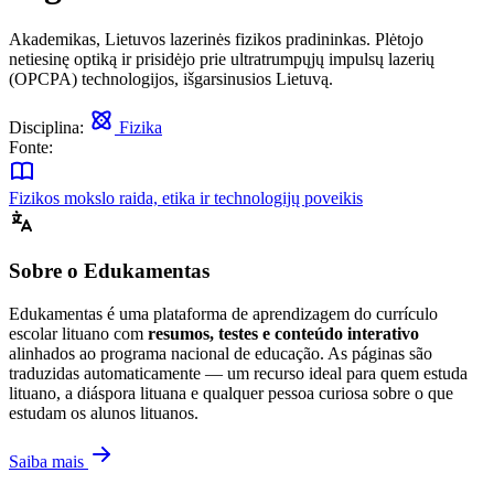
Akademikas, Lietuvos lazerinės fizikos pradininkas. Plėtojo
netiesinę optiką ir prisidėjo prie ultratrumpųjų impulsų lazerių
(OPCPA) technologijos, išgarsinusios Lietuvą.
Disciplina:
Fizika
Fonte:
Fizikos mokslo raida, etika ir technologijų poveikis
Sobre o Edukamentas
Edukamentas é uma plataforma de aprendizagem do currículo
escolar lituano com
resumos, testes e conteúdo interativo
alinhados ao programa nacional de educação. As páginas são
traduzidas automaticamente — um recurso ideal para quem estuda
lituano, a diáspora lituana e qualquer pessoa curiosa sobre o que
estudam os alunos lituanos.
Saiba mais