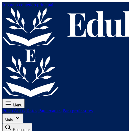
Ir para o conteúdo principal
Menu
Preço
Aulas
Testes
Para exames
Para professores
Mais
Pesquisar