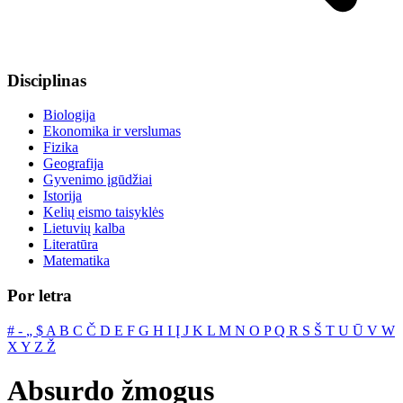
Disciplinas
Biologija
Ekonomika ir verslumas
Fizika
Geografija
Gyvenimo įgūdžiai
Istorija
Kelių eismo taisyklės
Lietuvių kalba
Literatūra
Matematika
Por letra
#
‐
„
$
A
B
C
Č
D
E
F
G
H
I
Į
J
K
L
M
N
O
P
Q
R
S
Š
T
U
Ū
V
W
X
Y
Z
Ž
Absurdo žmogus