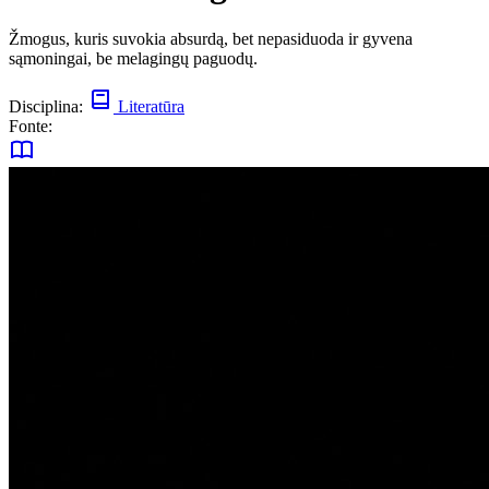
Žmogus, kuris suvokia absurdą, bet nepasiduoda ir gyvena
sąmoningai, be melagingų paguodų.
Disciplina:
Literatūra
Fonte: