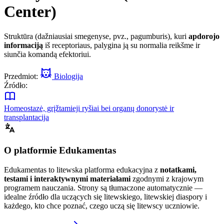
Center)
Struktūra (dažniausiai smegenyse, pvz., pagumburis), kuri
apdorojo
informaciją
iš receptoriaus, palygina ją su normalia reikšme ir
siunčia komandą efektoriui.
Przedmiot:
Biologija
Źródło:
Homeostazė, grįžtamieji ryšiai bei organų donorystė ir
transplantacija
O platformie Edukamentas
Edukamentas to litewska platforma edukacyjna z
notatkami,
testami i interaktywnymi materiałami
zgodnymi z krajowym
programem nauczania. Strony są tłumaczone automatycznie —
idealne źródło dla uczących się litewskiego, litewskiej diaspory i
każdego, kto chce poznać, czego uczą się litewscy uczniowie.