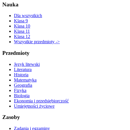
Nauka
Dla wszystkich
Klasa 9
Klasa 10
Klasa 11
Klasa 12
Wszystkie przedmioty ->
Przedmioty
Język litewski
Literatura
Historia
Matematyka
Geografia
Fizyka
Biologia
Ekonomia i przedsiębiorczość
Umiejętności życiowe
Zasoby
Zadania i egzaminy