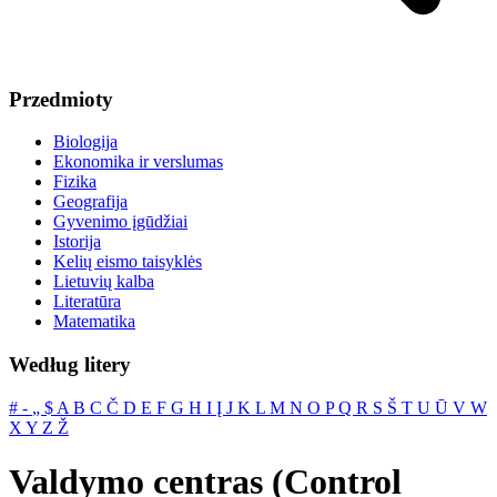
Przedmioty
Biologija
Ekonomika ir verslumas
Fizika
Geografija
Gyvenimo įgūdžiai
Istorija
Kelių eismo taisyklės
Lietuvių kalba
Literatūra
Matematika
Według litery
#
‐
„
$
A
B
C
Č
D
E
F
G
H
I
Į
J
K
L
M
N
O
P
Q
R
S
Š
T
U
Ū
V
W
X
Y
Z
Ž
Valdymo centras (Control