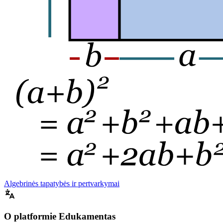
Algebrinės tapatybės ir pertvarkymai
O platformie Edukamentas