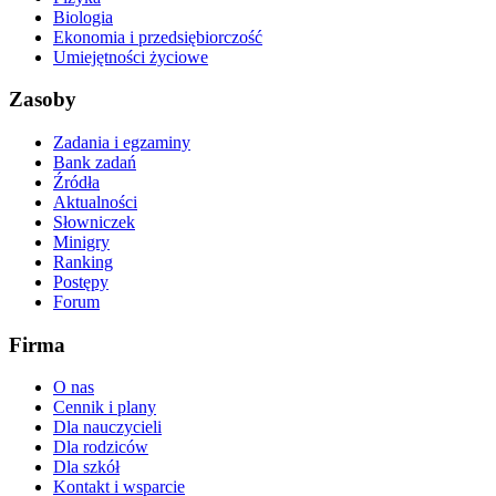
Biologia
Ekonomia i przedsiębiorczość
Umiejętności życiowe
Zasoby
Zadania i egzaminy
Bank zadań
Źródła
Aktualności
Słowniczek
Minigry
Ranking
Postępy
Forum
Firma
O nas
Cennik i plany
Dla nauczycieli
Dla rodziców
Dla szkół
Kontakt i wsparcie