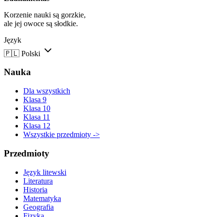
Korzenie nauki są gorzkie,
ale jej owoce są słodkie.
Język
🇵🇱
Polski
Nauka
Dla wszystkich
Klasa 9
Klasa 10
Klasa 11
Klasa 12
Wszystkie przedmioty ->
Przedmioty
Język litewski
Literatura
Historia
Matematyka
Geografia
Fizyka