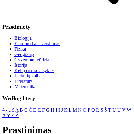
Przedmioty
Biologija
Ekonomika ir verslumas
Fizika
Geografija
Gyvenimo įgūdžiai
Istorija
Kelių eismo taisyklės
Lietuvių kalba
Literatūra
Matematika
Według litery
#
‐
„
$
A
B
C
Č
D
E
F
G
H
I
Į
J
K
L
M
N
O
P
Q
R
S
Š
T
U
Ū
V
W
X
Y
Z
Ž
Prastinimas