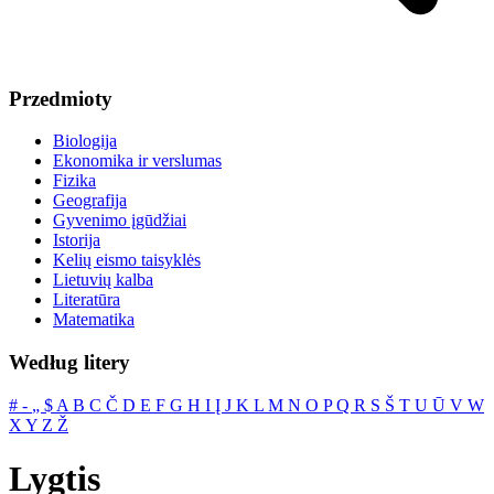
Przedmioty
Biologija
Ekonomika ir verslumas
Fizika
Geografija
Gyvenimo įgūdžiai
Istorija
Kelių eismo taisyklės
Lietuvių kalba
Literatūra
Matematika
Według litery
#
‐
„
$
A
B
C
Č
D
E
F
G
H
I
Į
J
K
L
M
N
O
P
Q
R
S
Š
T
U
Ū
V
W
X
Y
Z
Ž
Lygtis