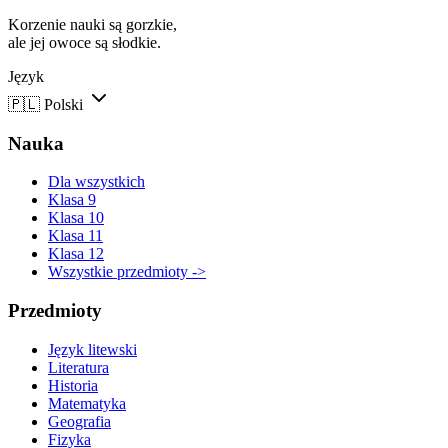
Korzenie nauki są gorzkie,
ale jej owoce są słodkie.
Język
🇵🇱
Polski
Nauka
Dla wszystkich
Klasa 9
Klasa 10
Klasa 11
Klasa 12
Wszystkie przedmioty ->
Przedmioty
Język litewski
Literatura
Historia
Matematyka
Geografia
Fizyka