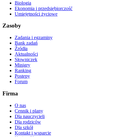
Biologia
Ekonomia i przedsiębiorczość
Umiejętności życiowe
Zasoby
Zadania i egzaminy
Bank zadań
Źródła
Aktualności
Słowniczek
Minigry
Ranking
Postępy
Forum
Firma
O nas
Cennik i plany
Dla nauczycieli
Dla rodziców
Dla szkół
Kontakt i wsparcie