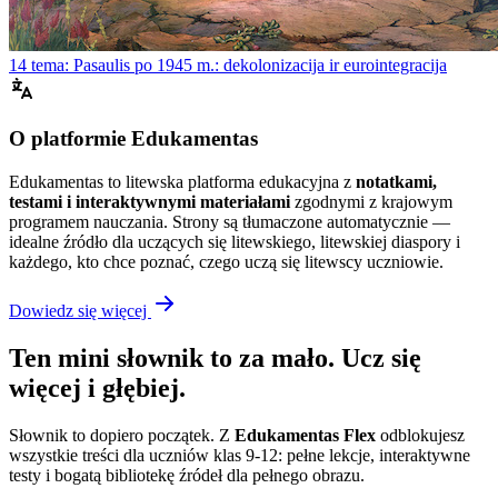
14 tema: Pasaulis po 1945 m.: dekolonizacija ir eurointegracija
O platformie Edukamentas
Edukamentas to litewska platforma edukacyjna z
notatkami,
testami i interaktywnymi materiałami
zgodnymi z krajowym
programem nauczania. Strony są tłumaczone automatycznie —
idealne źródło dla uczących się litewskiego, litewskiej diaspory i
każdego, kto chce poznać, czego uczą się litewscy uczniowie.
Dowiedz się więcej
Ten mini słownik to za mało. Ucz się
więcej i głębiej.
Słownik to dopiero początek. Z
Edukamentas Flex
odblokujesz
wszystkie treści dla uczniów klas 9-12: pełne lekcje, interaktywne
testy i bogatą bibliotekę źródeł dla pełnego obrazu.