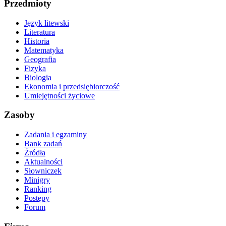
Przedmioty
Język litewski
Literatura
Historia
Matematyka
Geografia
Fizyka
Biologia
Ekonomia i przedsiębiorczość
Umiejętności życiowe
Zasoby
Zadania i egzaminy
Bank zadań
Źródła
Aktualności
Słowniczek
Minigry
Ranking
Postępy
Forum