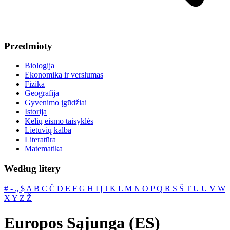
Przedmioty
Biologija
Ekonomika ir verslumas
Fizika
Geografija
Gyvenimo įgūdžiai
Istorija
Kelių eismo taisyklės
Lietuvių kalba
Literatūra
Matematika
Według litery
#
‐
„
$
A
B
C
Č
D
E
F
G
H
I
Į
J
K
L
M
N
O
P
Q
R
S
Š
T
U
Ū
V
W
X
Y
Z
Ž
Europos Sąjunga (ES)