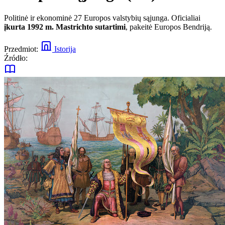
Politinė ir ekonominė 27 Europos valstybių sąjunga. Oficialiai
įkurta 1992 m. Mastrichto sutartimi
, pakeitė Europos Bendriją.
Przedmiot:
Istorija
Źródło: