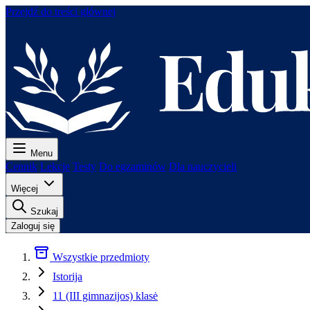
Przejdź do treści głównej
Menu
Cennik
Lekcje
Testy
Do egzaminów
Dla nauczycieli
Więcej
Szukaj
Zaloguj się
Wszystkie przedmioty
Istorija
11 (III gimnazijos) klasė