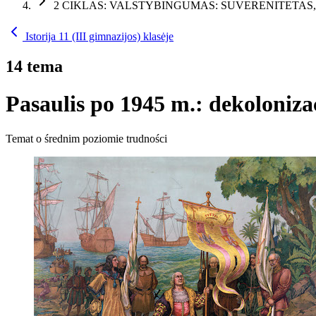
2 CIKLAS: VALSTYBINGUMAS: SUVERENITETAS, I
Istorija 11 (III gimnazijos) klasėje
14 tema
Pasaulis po 1945 m.: dekolonizac
Temat o średnim poziomie trudności