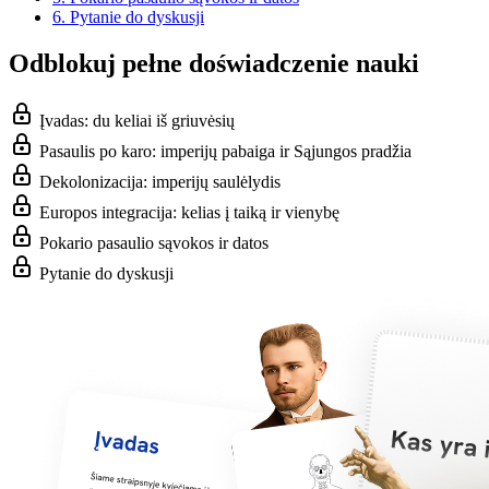
6.
Pytanie do dyskusji
Odblokuj pełne doświadczenie nauki
Įvadas: du keliai iš griuvėsių
Pasaulis po karo: imperijų pabaiga ir Sąjungos pradžia
Dekolonizacija: imperijų saulėlydis
Europos integracija: kelias į taiką ir vienybę
Pokario pasaulio sąvokos ir datos
Pytanie do dyskusji