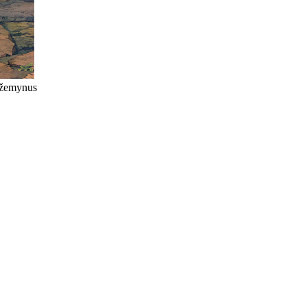
s žemynus