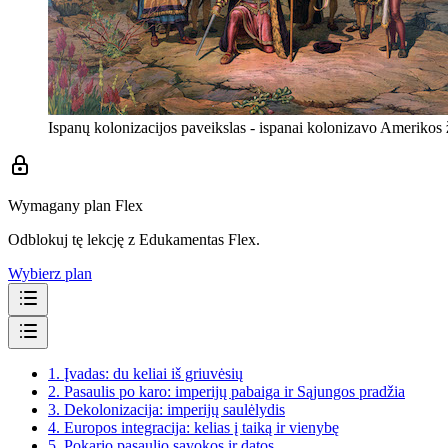
Ispanų kolonizacijos paveikslas - ispanai kolonizavo Ameriko
Wymagany plan Flex
Odblokuj tę lekcję z Edukamentas Flex.
Wybierz plan
1.
Įvadas: du keliai iš griuvėsių
2.
Pasaulis po karo: imperijų pabaiga ir Sąjungos pradžia
3.
Dekolonizacija: imperijų saulėlydis
4.
Europos integracija: kelias į taiką ir vienybę
5.
Pokario pasaulio sąvokos ir datos