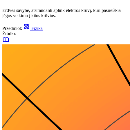
Erdvės savybė, atsirandanti aplink elektros krūvį, kuri pasireiškia
jėgos veikimu į kitus krūvius.
Przedmiot:
Fizika
Źródło: