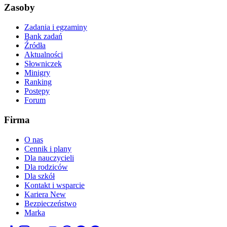
Zasoby
Zadania i egzaminy
Bank zadań
Źródła
Aktualności
Słowniczek
Minigry
Ranking
Postępy
Forum
Firma
O nas
Cennik i plany
Dla nauczycieli
Dla rodziców
Dla szkół
Kontakt i wsparcie
Kariera
New
Bezpieczeństwo
Marka