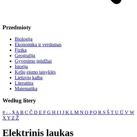
Przedmioty
Biologija
Ekonomika ir verslumas
Fizika
Geografija
Gyvenimo įgūdžiai
Istorija
Kelių eismo taisyklės
Lietuvių kalba
Literatūra
Matematika
Według litery
#
‐
„
$
A
B
C
Č
D
E
F
G
H
I
Į
J
K
L
M
N
O
P
Q
R
S
Š
T
U
Ū
V
W
X
Y
Z
Ž
Elektrinis laukas