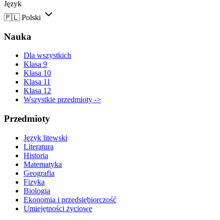
Język
🇵🇱
Polski
Nauka
Dla wszystkich
Klasa 9
Klasa 10
Klasa 11
Klasa 12
Wszystkie przedmioty ->
Przedmioty
Język litewski
Literatura
Historia
Matematyka
Geografia
Fizyka
Biologia
Ekonomia i przedsiębiorczość
Umiejętności życiowe