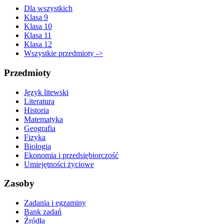
Dla wszystkich
Klasa 9
Klasa 10
Klasa 11
Klasa 12
Wszystkie przedmioty ->
Przedmioty
Język litewski
Literatura
Historia
Matematyka
Geografia
Fizyka
Biologia
Ekonomia i przedsiębiorczość
Umiejętności życiowe
Zasoby
Zadania i egzaminy
Bank zadań
Źródła