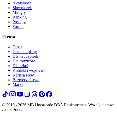
Aktualności
Słowniczek
Minigry
Ranking
Postępy
Forum
Firma
O nas
Cennik i plany
Dla nauczycieli
Dla rodziców
Dla szkół
Kontakt i wsparcie
Kariera
New
Bezpieczeństwo
Marka
© 2019 - 2026 MB Uncascade DBA Edukamentas. Wszelkie prawa
zastrzeżone.