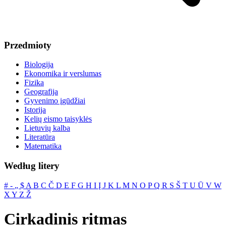
Przedmioty
Biologija
Ekonomika ir verslumas
Fizika
Geografija
Gyvenimo įgūdžiai
Istorija
Kelių eismo taisyklės
Lietuvių kalba
Literatūra
Matematika
Według litery
#
‐
„
$
A
B
C
Č
D
E
F
G
H
I
Į
J
K
L
M
N
O
P
Q
R
S
Š
T
U
Ū
V
W
X
Y
Z
Ž
Cirkadinis ritmas