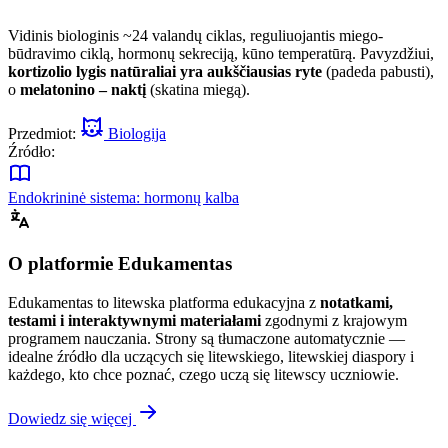
Vidinis biologinis ~24 valandų ciklas, reguliuojantis miego-
būdravimo ciklą, hormonų sekreciją, kūno temperatūrą. Pavyzdžiui,
kortizolio lygis natūraliai yra aukščiausias ryte
(padeda pabusti),
o
melatonino – naktį
(skatina miegą).
Przedmiot:
Biologija
Źródło:
Endokrininė sistema: hormonų kalba
O platformie Edukamentas
Edukamentas to litewska platforma edukacyjna z
notatkami,
testami i interaktywnymi materiałami
zgodnymi z krajowym
programem nauczania. Strony są tłumaczone automatycznie —
idealne źródło dla uczących się litewskiego, litewskiej diaspory i
każdego, kto chce poznać, czego uczą się litewscy uczniowie.
Dowiedz się więcej