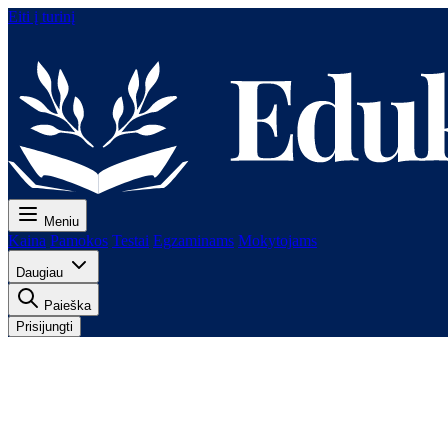
Eiti į turinį
Meniu
Kaina
Pamokos
Testai
Egzaminams
Mokytojams
Daugiau
Paieška
Prisijungti