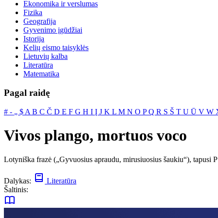
Ekonomika ir verslumas
Fizika
Geografija
Gyvenimo įgūdžiai
Istorija
Kelių eismo taisyklės
Lietuvių kalba
Literatūra
Matematika
Pagal raidę
#
‐
„
$
A
B
C
Č
D
E
F
G
H
I
Į
J
K
L
M
N
O
P
Q
R
S
Š
T
U
Ū
V
W
Vivos plango, mortuos voco
Lotyniška frazė („Gyvuosius apraudu, mirusiuosius šaukiu“), tapusi P
Dalykas:
Literatūra
Šaltinis: