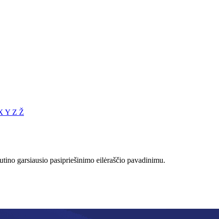
X
Y
Z
Ž
utino garsiausio pasipriešinimo eilėraščio pavadinimu.