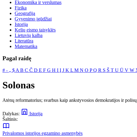
Ekonomika ir verslumas
Fizika
Geografija
Gyvenimo įgūdžiai
Istorija
Kelių eismo taisyklės
Lietuvių kalba
Literatūra
Matematika
Pagal raidę
#
‐
„
$
A
B
C
Č
D
E
F
G
H
I
Į
J
K
L
M
N
O
P
Q
R
S
Š
T
U
Ū
V
W
Solonas
Atėnų reformatorius; svarbus kaip ankstyvosios demokratijos ir polisų
Dalykas:
Istorija
Šaltinis:
Privalomos istorijos egzamino asmenybės