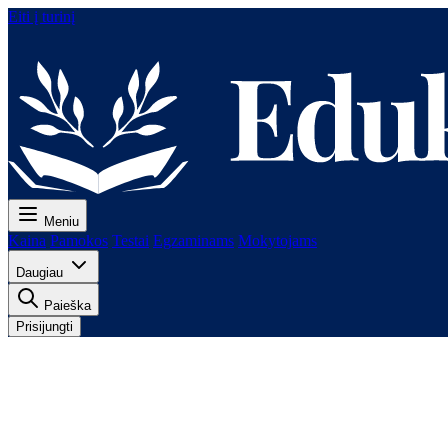
Eiti į turinį
Meniu
Kaina
Pamokos
Testai
Egzaminams
Mokytojams
Daugiau
Paieška
Prisijungti