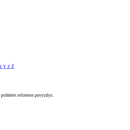
X
Y
Z
Ž
 politinės reformos pavyzdys.