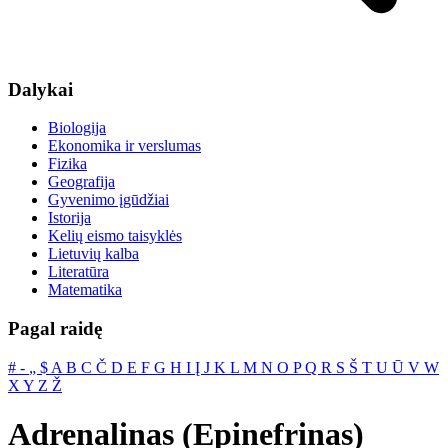
Dalykai
Biologija
Ekonomika ir verslumas
Fizika
Geografija
Gyvenimo įgūdžiai
Istorija
Kelių eismo taisyklės
Lietuvių kalba
Literatūra
Matematika
Pagal raidę
#
‐
„
$
A
B
C
Č
D
E
F
G
H
I
Į
J
K
L
M
N
O
P
Q
R
S
Š
T
U
Ū
V
W
X
Y
Z
Ž
Adrenalinas (Epinefrinas)