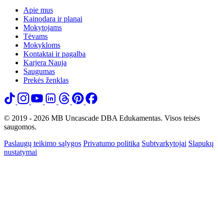
Apie mus
Kainodara ir planai
Mokytojams
Tėvams
Mokykloms
Kontaktai ir pagalba
Karjera
Nauja
Saugumas
Prekės ženklas
© 2019 - 2026 MB Uncascade DBA Edukamentas. Visos teisės
saugomos.
Paslaugų teikimo sąlygos
Privatumo politika
Subtvarkytojai
Slapukų
nustatymai