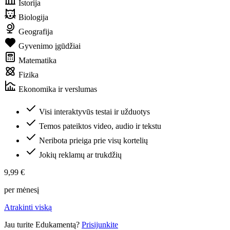
Istorija
Biologija
Geografija
Gyvenimo įgūdžiai
Matematika
Fizika
Ekonomika ir verslumas
Visi interaktyvūs testai ir užduotys
Temos pateiktos video, audio ir tekstu
Neribota prieiga prie visų kortelių
Jokių reklamų ar trukdžių
9,99 €
per mėnesį
Atrakinti viską
Jau turite Edukamentą?
Prisijunkite