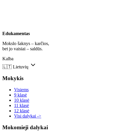
Edukamentas
Mokslo šaknys – karčios,
bet jo vaisiai – saldūs.
Kalba
🇱🇹
Lietuvių
Mokykis
Visiems
9 klasė
10 klasė
11 klasė
12 klasė
Visi dalykai ->
Mokomieji dalykai