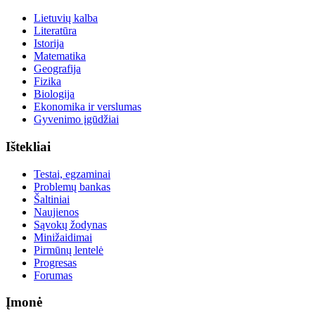
Lietuvių kalba
Literatūra
Istorija
Matematika
Geografija
Fizika
Biologija
Ekonomika ir verslumas
Gyvenimo įgūdžiai
Ištekliai
Testai, egzaminai
Problemų bankas
Šaltiniai
Naujienos
Sąvokų žodynas
Minižaidimai
Pirmūnų lentelė
Progresas
Forumas
Įmonė