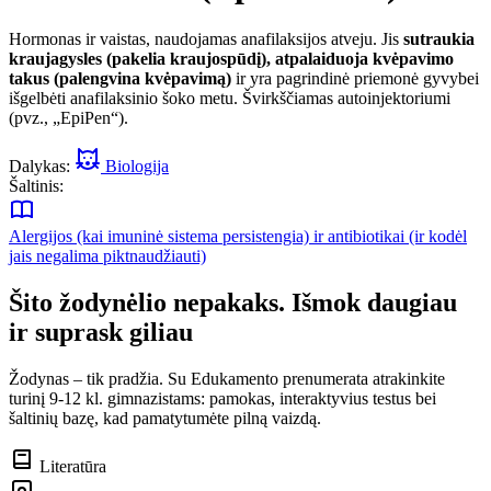
Hormonas ir vaistas, naudojamas anafilaksijos atveju. Jis
sutraukia
kraujagysles (pakelia kraujospūdį), atpalaiduoja kvėpavimo
takus (palengvina kvėpavimą)
ir yra pagrindinė priemonė gyvybei
išgelbėti anafilaksinio šoko metu. Švirkščiamas autoinjektoriumi
(pvz., „EpiPen“).
Dalykas:
Biologija
Šaltinis:
Alergijos (kai imuninė sistema persistengia) ir antibiotikai (ir kodėl
jais negalima piktnaudžiauti)
Šito žodynėlio nepakaks. Išmok daugiau
ir suprask giliau
Žodynas – tik pradžia. Su Edukamento prenumerata atrakinkite
turinį 9-12 kl. gimnazistams: pamokas, interaktyvius testus bei
šaltinių bazę, kad pamatytumėte pilną vaizdą.
Literatūra