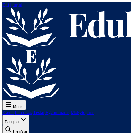
Eiti į turinį
Meniu
Kaina
Pamokos
Testai
Egzaminams
Mokytojams
Daugiau
Paieška